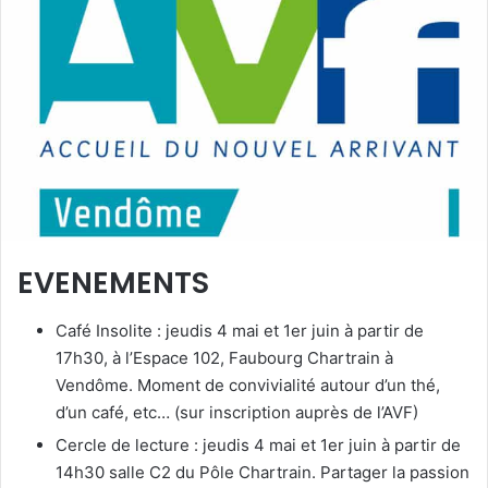
e
r
u
n
c
o
u
r
r
i
e
EVENEMENTS
l
Café Insolite : jeudis 4 mai et 1er juin à partir de
17h30, à l’Espace 102, Faubourg Chartrain à
Vendôme. Moment de convivialité autour d’un thé,
d’un café, etc… (sur inscription auprès de l’AVF)
Cercle de lecture : jeudis 4 mai et 1er juin à partir de
14h30 salle C2 du Pôle Chartrain. Partager la passion