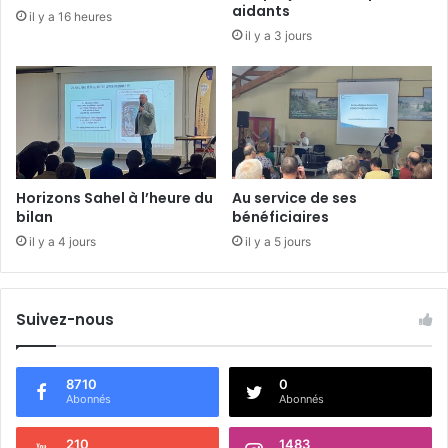
2
aidants
il y a 16 heures
)
il y a 3 jours
Horizons Sahel à l’heure du
Au service de ses
bilan
bénéficiaires
il y a 4 jours
il y a 5 jours
Suivez-nous
8710
0
Abonnés
Abonnés
210
1483