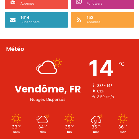
Abonnés
Followers
1614
153
Subscribers
Abonnés
Météo
14
℃
Vendôme, FR
33º - 14º
61%
3.59 km/h
Nuages Dispersés
33
34
35
35
36
℃
℃
℃
℃
℃
sam
dim
lun
mar
mer