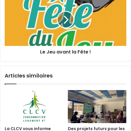
m
u
e
a
a
J
i
i
e
l
d
u
e
a
s
v
A
a
r
n
Le Jeu avant la Fête !
t
t
s
l
,
a
à
F
Articles similaires
V
ê
i
t
b
e
r
!
a
y
e
(
7
La CLCV vous informe
Des projets futurs pour les