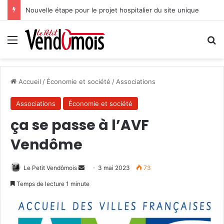
Nouvelle étape pour le projet hospitalier du site unique
Menu
R
Accueil
/
Économie et société
/
Associations
Associations
Économie et société
ça se passe à l’AVF
Vendôme
Le Petit Vendômois
E
3 mai 2023
73
n
Temps de lecture 1 minute
v
o
y