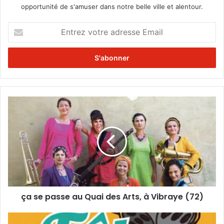
opportunité de s'amuser dans notre belle ville et alentour.
E
n
t
r
e
z
v
o
ç
t
a
r
s
e
e
a
p
d
a
r
s
e
s
s
e
s
ça se passe au Quai des Arts, à Vibraye (72)
a
e
u
E
Q
L