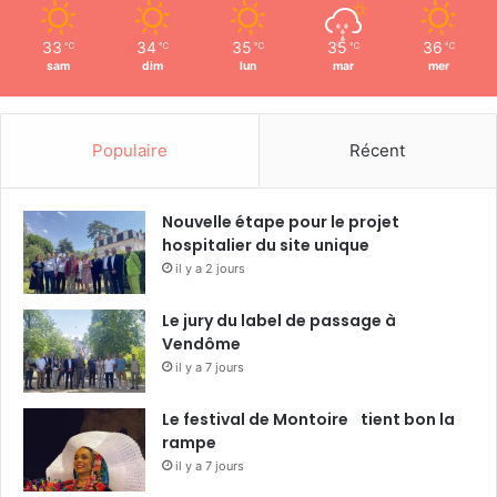
33
34
35
35
36
℃
℃
℃
℃
℃
sam
dim
lun
mar
mer
Populaire
Récent
Nouvelle étape pour le projet
hospitalier du site unique
il y a 2 jours
Le jury du label de passage à
Vendôme
il y a 7 jours
Le festival de Montoire tient bon la
rampe
il y a 7 jours