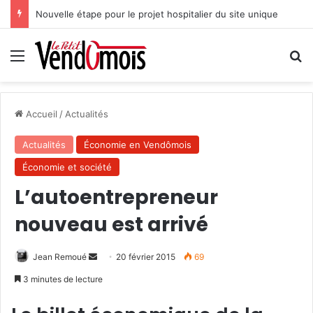
Nouvelle étape pour le projet hospitalier du site unique
Menu
R
Accueil
/
Actualités
Actualités
Économie en Vendômois
Économie et société
L’autoentrepreneur
nouveau est arrivé
Jean Remoué
E
20 février 2015
69
n
3 minutes de lecture
v
o