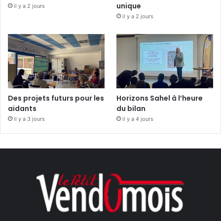
unique
il y a 2 jours
il y a 2 jours
Des projets futurs pour les
Horizons Sahel à l’heure
aidants
du bilan
il y a 3 jours
il y a 4 jours