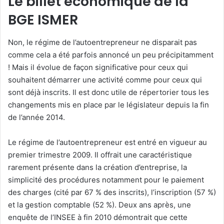
Le billet économique de la
y
BGE ISMER
e
r
Non, le régime de l’autoentrepreneur ne disparait pas
u
comme cela a été parfois annoncé un peu précipitamment
n
! Mais il évolue de façon significative pour ceux qui
c
souhaitent démarrer une activité comme pour ceux qui
o
sont déjà inscrits. Il est donc utile de répertorier tous les
u
changements mis en place par le législateur depuis la fin
r
r
de l’année 2014.
i
e
Le régime de l’autoentrepreneur est entré en vigueur au
l
premier trimestre 2009. Il offrait une caractéristique
rarement présente dans la création d’entreprise, la
simplicité des procédures notamment pour le paiement
des charges (cité par 67 % des inscrits), l’inscription (57 %)
et la gestion comptable (52 %). Deux ans après, une
enquête de l’INSEE à fin 2010 démontrait que cette