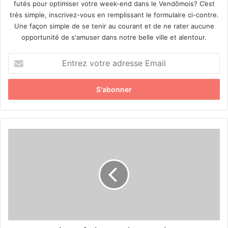
futés pour optimiser votre week-end dans le Vendômois? C’est
très simple, inscrivez-vous en remplissant le formulaire ci-contre.
Une façon simple de se tenir au courant et de ne rater aucune
opportunité de s'amuser dans notre belle ville et alentour.
E
n
t
r
e
z
v
o
«
t
U
r
n
e
e
a
v
d
i
r
e
e
a
s
p