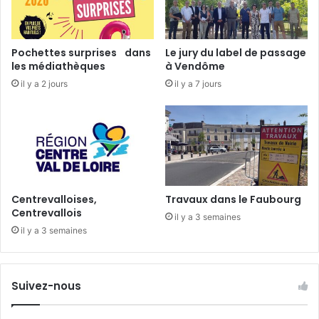
r
l
i
Pochettes surprises dans
Le jury du label de passage
t
les médiathèques
à Vendôme
t
il y a 2 jours
il y a 7 jours
é
r
a
i
r
e
d
e
Centrevalloises,
Travaux dans le Faubourg
l
Centrevallois
il y a 3 semaines
a
il y a 3 semaines
M
a
i
s
Suivez-nous
o
n