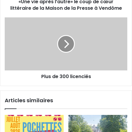
s
«Une vie après l’autre» le coup de cœur
r
e
littéraire de la Maison de la Presse à Vendôme
è
E
s
m
l
P
a
’
l
i
a
u
l
u
s
t
d
r
e
e
3
»
0
l
0
e
Plus de 300 licenciés
l
c
i
o
c
u
e
Articles similaires
p
n
d
c
e
i
c
é
œ
s
u