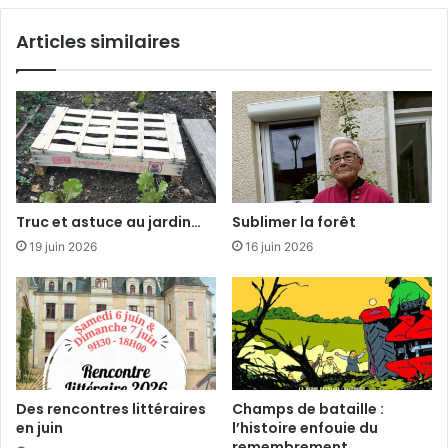
a
u
l
Articles similaires
i
’
t
4
1
Truc et astuce au jardin…
Sublimer la forêt
19 juin 2026
16 juin 2026
Des rencontres littéraires
Champs de bataille :
en juin
l’histoire enfouie du
remembrement