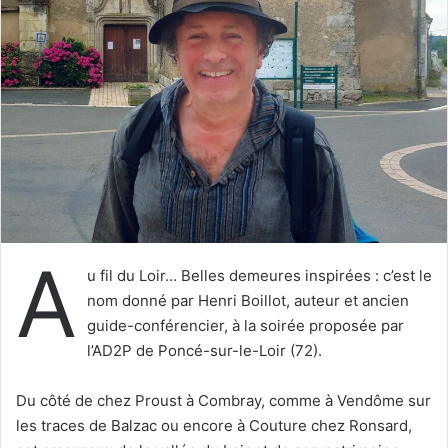
e
r
u
n
c
o
u
r
r
i
e
A
l
u fil du Loir… Belles demeures inspirées : c’est le
nom donné par Henri Boillot, auteur et ancien
guide-conférencier, à la soirée proposée par
l’AD2P de Poncé-sur-le-Loir (72).
Du côté de chez Proust à Combray, comme à Vendôme sur
les traces de Balzac ou encore à Couture chez Ronsard,