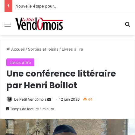
Nouvelle étape pour le projet hospitalier du site unique
Menu
R
Accueil
/
Sorties et loisirs
/
Livres à lire
Livres à lire
Une conférence littéraire
par Henri Boillot
Le Petit Vendômois
E
12 juin 2026
44
n
Temps de lecture 1 minute
v
o
y