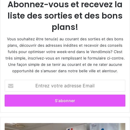
Abonnez-vous et recevez la
liste des sorties et des bons
plans!
Vous souhaitez être tenu(e) au courant des sorties et des bons
plans, découvrir des adresses inédites et recevoir des conseils
futés pour optimiser votre week-end dans le Vendômois? C’est
très simple, inscrivez-vous en remplissant le formulaire ci-contre.
Une façon simple de se tenir au courant et de ne rater aucune
opportunité de s'amuser dans notre belle ville et alentour.
E
n
t
r
e
z
v
o
L