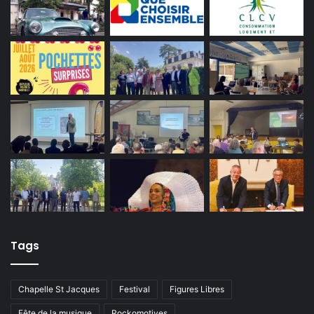
Tags
Chapelle St Jacques
Festival
Figures Libres
Fête de la musique
Rockomotives