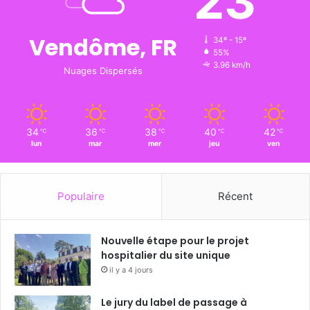
23
Vendôme, FR
34º - 15º
55%
3.96 km/h
Nuages Dispersés
34
36
38
40
42
℃
℃
℃
℃
℃
lun
mar
mer
jeu
ven
Populaire
Récent
Nouvelle étape pour le projet
hospitalier du site unique
il y a 4 jours
Le jury du label de passage à