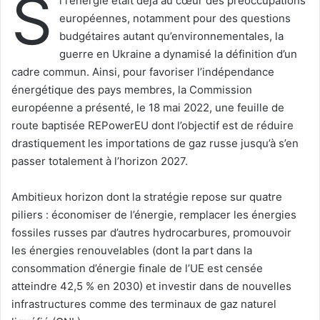
S
i l’énergie était déjà au cœur des préoccupations
e
européennes, notamment pour des questions
r
budgétaires autant qu’environnementales, la
u
guerre en Ukraine a dynamisé la définition d’un
n
cadre commun. Ainsi, pour favoriser l’indépendance
c
énergétique des pays membres, la Commission
o
européenne a présenté, le 18 mai 2022, une feuille de
u
route baptisée REPowerEU dont l’objectif est de réduire
r
drastiquement les importations de gaz russe jusqu’à s’en
r
passer totalement à l’horizon 2027.
i
e
l
Ambitieux horizon dont la stratégie repose sur quatre
piliers : économiser de l’énergie, remplacer les énergies
fossiles russes par d’autres hydrocarbures, promouvoir
les énergies renouvelables (dont la part dans la
consommation d’énergie finale de l’UE est censée
atteindre 42,5 % en 2030) et investir dans de nouvelles
infrastructures comme des terminaux de gaz naturel