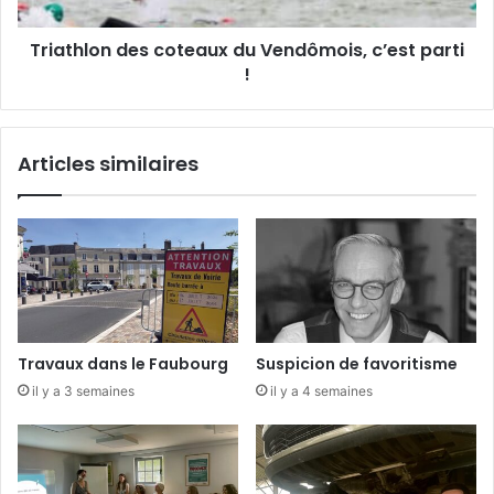
g
o
e
n
Triathlon des coteaux du Vendômois, c’est parti
m
d
e
!
e
n
s
t
c
s
o
Articles similaires
e
t
x
e
t
a
é
u
r
x
i
d
e
u
u
V
r
e
Travaux dans le Faubourg
Suspicion de favoritisme
s
n
il y a 3 semaines
il y a 4 semaines
d
ô
m
o
i