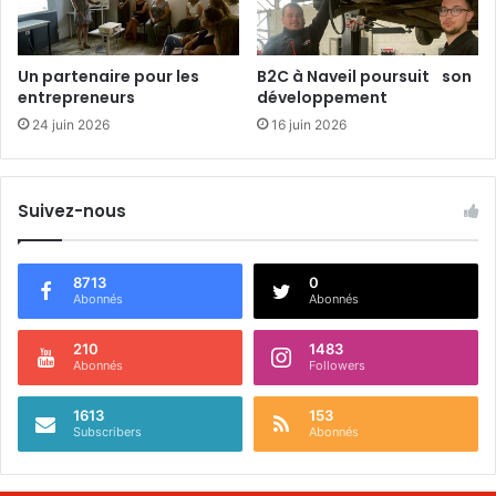
s
,
c
Un partenaire pour les
B2C à Naveil poursuit son
’
entrepreneurs
développement
e
24 juin 2026
16 juin 2026
s
t
p
a
Suivez-nous
r
t
i
8713
0
!
Abonnés
Abonnés
210
1483
Abonnés
Followers
1613
153
Subscribers
Abonnés