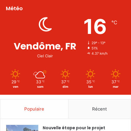
Météo
16
℃
Vendôme, FR
29º - 13º
51%
4.37 km/h
Ciel Clair
29
33
37
35
37
℃
℃
℃
℃
℃
ven
sam
dim
lun
mar
Populaire
Récent
Nouvelle étape pour le projet