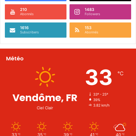
210
1483
Abonnés
Followers
1616
153
Subscribers
Abonnés
Météo
33
℃
Vendôme, FR
33º - 25º
39%
3.82 km/h
Ciel Clair
33
35
39
41
40
℃
℃
℃
℃
℃