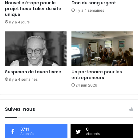
Nouvelle étape pour le
Don du sang urgent
n
projet hospitalier du site
il y a 4 semaines
L
unique
o
il y a 4 jours
i
r
-
e
t
-
C
h
Suspicion de favoritisme
Un partenaire pour les
e
entrepreneurs
il y a 4 semaines
r
24 juin 2026
Suivez-nous
8711
0
Abonnés
Abonnés