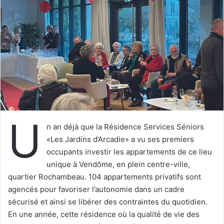
e
r
u
n
c
o
u
r
r
i
U
e
n an déjà que la Résidence Services Séniors
l
«Les Jardins d’Arcadie» a vu ses premiers
occupants investir les appartements de ce lieu
unique à Vendôme, en plein centre-ville,
quartier Rochambeau. 104 appartements privatifs sont
agencés pour favoriser l’autonomie dans un cadre
sécurisé et ainsi se libérer des contraintes du quotidien.
En une année, cette résidence où la qualité de vie des