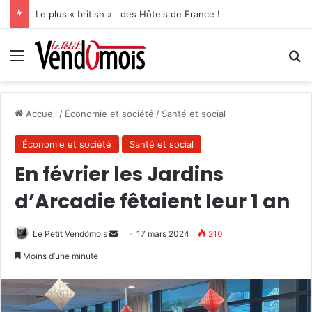
Le plus « british » des Hôtels de France !
Menu
R
Accueil
/
Économie et société
/
Santé et social
Économie et société
Santé et social
En février les Jardins
d’Arcadie fêtaient leur 1 an
Le Petit Vendômois
E
17 mars 2024
210
n
Moins d’une minute
v
o
y