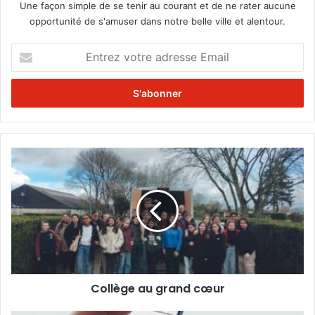
Une façon simple de se tenir au courant et de ne rater aucune
opportunité de s'amuser dans notre belle ville et alentour.
E
n
t
r
e
z
v
o
C
t
o
r
l
e
l
a
è
d
g
r
e
e
a
s
u
s
Collège au grand cœur
g
e
r