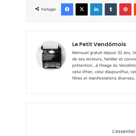
Facebook
X
Linkedin
Tumblr
Pinterest
Partager
Le Petit Vendômois
Mensuel gratuit depuis 32 ans, t
de ses lecteurs, familier et convi
prétention…à l’image du Vendômoi
celui d’hier, celui d’aujourd’hui,
fêtes et manifestations diverses, 
L'essentie