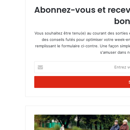
Abonnez-vous et recevez
bon
Vous souhaitez être tenu(e) au courant des sorties 
des conseils futés pour optimiser votre week-en
remplissant le formulaire ci-contre. Une façon simp
s'amuser dans not
E
n
t
r
e
z
v
o
t
J
r
o
e
u