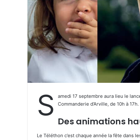
r
i
e
l
S
amedi 17 septembre aura lieu le lance
Commanderie d’Arville, de 10h à 17h.
Des animations hau
Le Téléthon c’est chaque année la fête dans les 