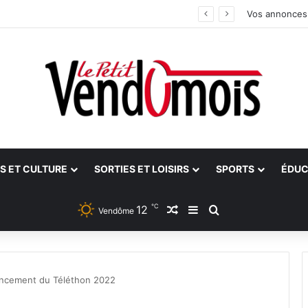
 aidants
Vos annonces
S ET CULTURE
SORTIES ET LOISIRS
SPORTS
ÉDUC
℃
12
Article Aléatoire
Sidebar (barre latéra
Rechercher
Vendôme
ncement du Téléthon 2022