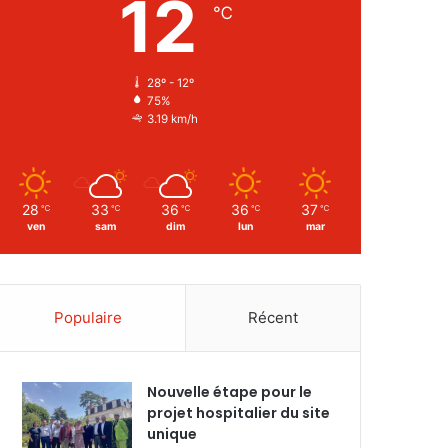
12
℃
28º - 12º
75%
3.19 km/h
28
33
36
36
37
℃
℃
℃
℃
℃
ven
sam
dim
lun
mar
Populaire
Récent
Nouvelle étape pour le
projet hospitalier du site
unique