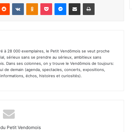
Reddit
VKontakte
Odnoklassniki
Pocket
Messenger
Partager par email
Imprimer
iré à 28 000 exemplaires, le Petit Vendômois se veut proche
vial, sérieux sans se prendre au sérieux, ambitieux sans
s. Dans ses colonnes, on y trouve le Vendômois de toujours:
 celui de demain (agenda, spectacles, concerts, expositions,
informations, échos, histoires et curiosités).
l du Petit Vendomois