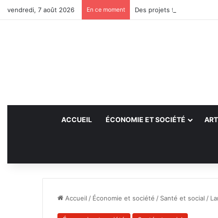
vendredi, 7 août 2026
En ce moment
Des projets futurs pour les
ACCUEIL
ÉCONOMIE ET SOCIÉTÉ
ART
Accueil
/
Économie et société
/
Santé et social
/
La