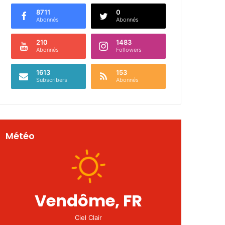
8711
0
Abonnés
Abonnés
210
1483
Abonnés
Followers
1613
153
Subscribers
Abonnés
Météo
Vendôme, FR
Ciel Clair