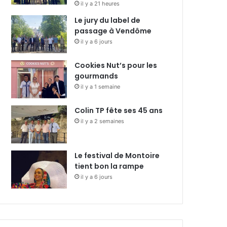
il y a 21 heures
Le jury du label de
passage à Vendôme
il y a 6 jours
Cookies Nut’s pour les
gourmands
il y a 1 semaine
Colin TP fête ses 45 ans
il y a 2 semaines
Le festival de Montoire
tient bon la rampe
il y a 6 jours