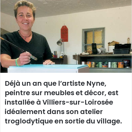
y
e
r
u
n
c
o
u
r
r
i
Déjà un an que l’artiste Nyne,
e
l
peintre sur meubles et décor, est
installée à Villiers-sur-Loirosée
idéalement dans son atelier
troglodytique en sortie du village.