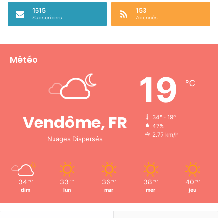
1615
153
Subscribers
Abonnés
Météo
19
℃
Vendôme, FR
34º - 19º
47%
2.77 km/h
Nuages Dispersés
34
33
36
38
40
℃
℃
℃
℃
℃
dim
lun
mar
mer
jeu