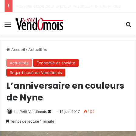
Des projets futurs pour les aidants
Menu
R
Accueil
/
Actualités
Actualités
Économie et société
Regard posé en Vendômois
L’anniversaire en couleurs
de Nyne
Le Petit Vendômois
E
12 juin 2017
104
n
Temps de lecture 1 minute
v
o