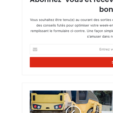
bon
Vous souhaitez être tenu(e) au courant des sorties 
des conseils futés pour optimiser votre week-en
remplissant le formulaire ci-contre. Une façon simp
s'amuser dans not
E
n
t
r
e
z
v
o
t
U
r
n
e
e
a
n
d