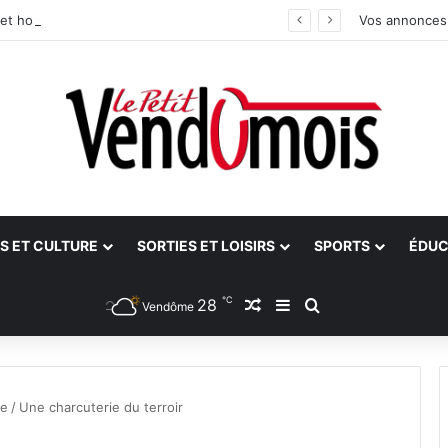
et hospitalier du site unique
Vos annonces
S ET CULTURE
SORTIES ET LOISIRS
SPORTS
ÉDUC
℃
28
Article Aléatoire
Sidebar (barre latéra
Rechercher
Vendôme
ce
/
Une charcuterie du terroir