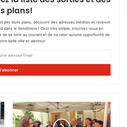
s plans!
et des bons plans, découvrir des adresses inédites et recevoir
d dans le Vendômois? C’est très simple, inscrivez-vous en
le de se tenir au courant et de ne rater aucune opportunité de
re belle ville et alentour.
E
p
i
c