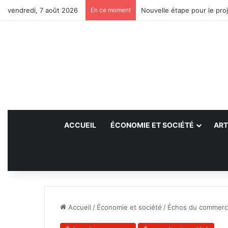
vendredi, 7 août 2026
En ce moment
Nouvelle étape pour le proj
ACCUEIL
ÉCONOMIE ET SOCIÉTÉ
ART
Accueil
/
Économie et société
/
Échos du commer