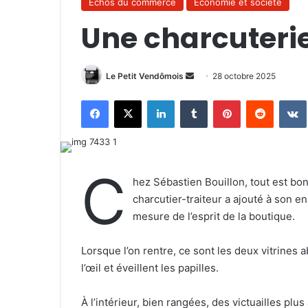
Échos du commerce
Économie et société
Une charcuterie
Le Petit Vendômois
E
28 octobre 2025
n
Facebook
X
Linkedin
Tumblr
Pinterest
Reddit
VK
v
o
y
e
C
r
hez Sébastien Bouillon, tout est bon
u
charcutier-traiteur a ajouté à son e
n
mesure de l’esprit de la boutique.
c
o
Lorsque l’on rentre, ce sont les deux vitrin
u
l’œil et éveillent les papilles.
r
r
À l’intérieur, bien rangées, des victuailles plu
i