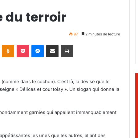
 du terroir
97
2 minutes de lecture
ontakte
Odnoklassniki
Pocket
Messenger
Partager par email
Imprimer
 (comme dans le cochon). C’est là, la devise que le
nseigne « Délices et courtoisy ». Un slogan qui donne la
es abondamment garnies qui appellent immanquablement
s appétissantes les unes que les autres, allant des