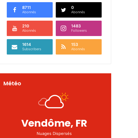
8711
0
Abonnés
Abonnés
210
1483
Abonnés
Followers
1614
153
Subscribers
Abonnés
Météo
Vendôme, FR
Nuages Dispersés