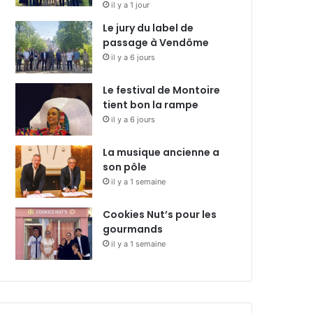
il y a 1 jour
Le jury du label de
passage à Vendôme
il y a 6 jours
Le festival de Montoire
tient bon la rampe
il y a 6 jours
La musique ancienne a
son pôle
il y a 1 semaine
Cookies Nut’s pour les
gourmands
il y a 1 semaine