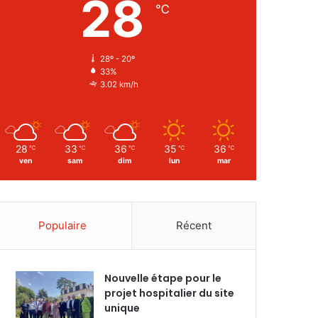
28
℃
28º - 20º
33%
3.02 km/h
28
33
36
35
36
℃
℃
℃
℃
℃
ven
sam
dim
lun
mar
Populaire
Récent
Nouvelle étape pour le
projet hospitalier du site
unique