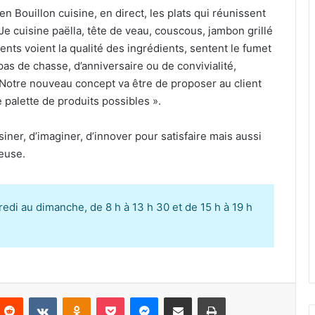
n Bouillon cuisine, en direct, les plats qui réunissent
Je cuisine paëlla, tête de veau, couscous, jambon grillé
ients voient la qualité des ingrédients, sentent le fumet
epas de chasse, d’anniversaire ou de convivialité,
« Notre nouveau concept va être de proposer au client
palette de produits possibles ».
iner, d’imaginer, d’innover pour satisfaire mais aussi
euse.
edi au dimanche, de 8 h à 13 h 30 et de 15 h à 19 h
Reddit
VKontakte
Odnoklassniki
Pocket
Messenger
Partager par email
Imprimer