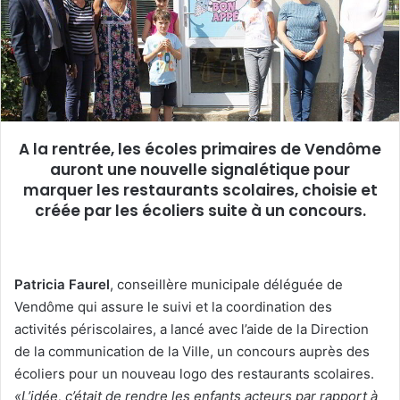
u
n
c
o
u
r
r
A la rentrée, les écoles primaires de Vendôme
i
auront une nouvelle signalétique pour
e
marquer les restaurants scolaires, choisie et
l
créée par les écoliers suite à un concours.
Patricia Faurel
, conseillère municipale déléguée de
Vendôme qui assure le suivi et la coordination des
activités périscolaires, a lancé avec l’aide de la Direction
de la communication de la Ville, un concours auprès des
écoliers pour un nouveau logo des restaurants scolaires.
«L’idée, c’était de rendre les enfants acteurs par rapport à