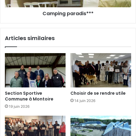
s
p
’
a
Camping paradis***
i
r
n
a
s
d
t
i
Articles similaires
a
s
l
*
l
*
e
*
a
u
c
o
l
Section Sportive
Choisir de se rendre utile
l
Commune à Montoire
14 juin 2026
è
19 juin 2026
g
e