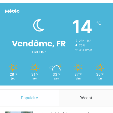
Météo
14
℃
Vendôme, FR
28º - 14º
75%
3.14 km/h
Ciel Clair
28
31
33
37
36
℃
℃
℃
℃
℃
jeu
ven
sam
dim
lun
Populaire
Récent