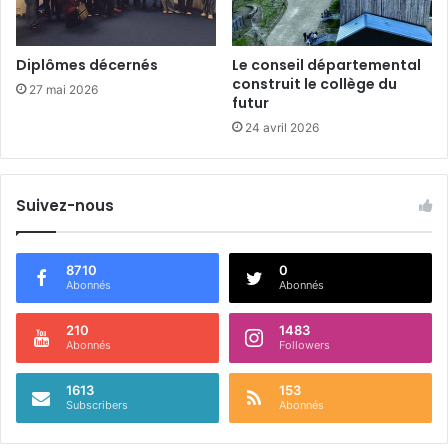
Diplômes décernés
Le conseil départemental
construit le collège du
27 mai 2026
futur
24 avril 2026
Suivez-nous
8710
0
Abonnés
Abonnés
210
1483
Abonnés
Followers
1613
153
Subscribers
Abonnés