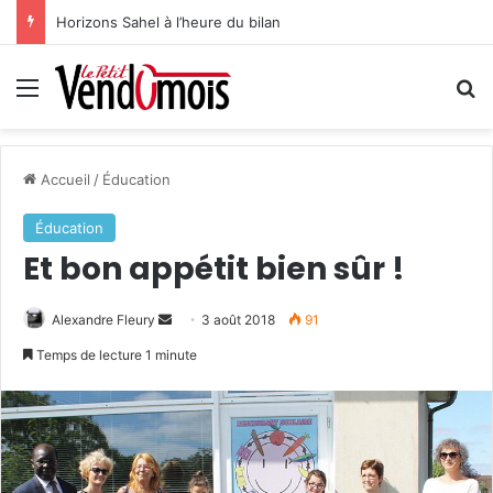
Horizons Sahel à l’heure du bilan
Menu
R
Accueil
/
Éducation
Éducation
Et bon appétit bien sûr !
Alexandre Fleury
E
3 août 2018
91
n
Temps de lecture 1 minute
v
o
y
e
r