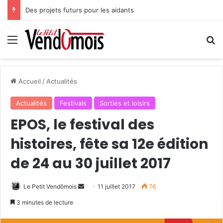
Des projets futurs pour les aidants
Menu
R
Accueil
/
Actualités
Actualités
Festivals
Sorties et loisirs
EPOS, le festival des
histoires, fête sa 12e édition
de 24 au 30 juillet 2017
Le Petit Vendômois
E
11 juillet 2017
76
n
3 minutes de lecture
v
o