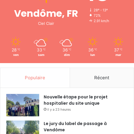
Vendôme, FR
28º - 13º
72%
2.91 km/h
Ciel Clair
28
33
36
36
37
℃
℃
℃
℃
℃
ven
sam
dim
lun
mar
Populaire
Récent
Nouvelle étape pour le projet
hospitalier du site unique
il y a 23 heures
Le jury du label de passage à
Vendôme