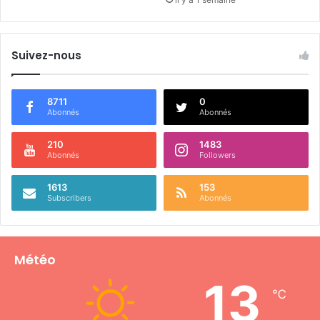
Suivez-nous
8711
0
Abonnés
Abonnés
210
1483
Abonnés
Followers
1613
153
Subscribers
Abonnés
Météo
13
℃