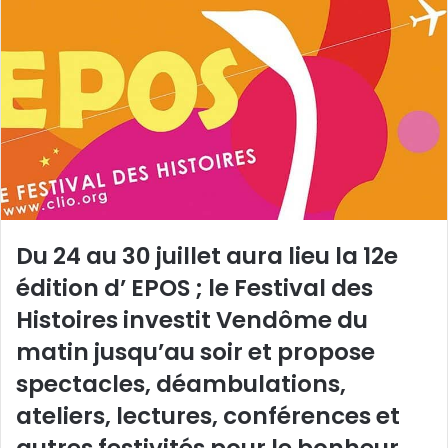
y
e
r
u
n
c
o
u
r
r
Du 24 au 30 juillet aura lieu la 12e
i
édition d’ EPOS ; le Festival des
e
l
Histoires investit Vendôme du
matin jusqu’au soir et propose
spectacles, déambulations,
ateliers, lectures, conférences et
autres festivités pour le bonheur