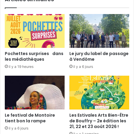
n
F
r
a
n
c
e
e
Pochettes surprises dans
Le jury du label de passage
n
les médiathèques
à Vendôme
a
il y a 19 heures
il y a 6 jours
c
t
i
o
n
s
Le festival de Montoire
Les Estivales Arts Bien-Être
tient bon la rampe
de Bouffry – 2e édition les
21, 22 et 23 août 2026 !
il y a 6 jours
il y a 1 semaine