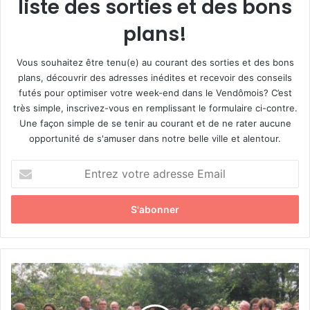
liste des sorties et des bons
plans!
Vous souhaitez être tenu(e) au courant des sorties et des bons
plans, découvrir des adresses inédites et recevoir des conseils
futés pour optimiser votre week-end dans le Vendômois? C’est
très simple, inscrivez-vous en remplissant le formulaire ci-contre.
Une façon simple de se tenir au courant et de ne rater aucune
opportunité de s'amuser dans notre belle ville et alentour.
E
n
t
r
e
z
v
o
L
t
e
r
s