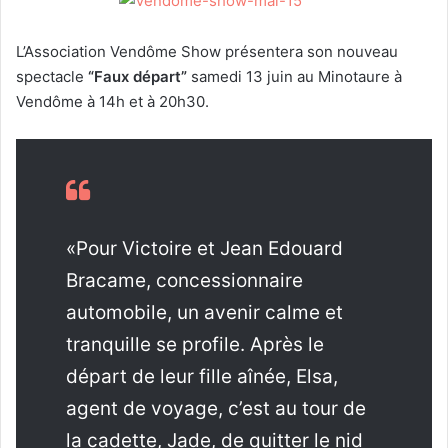
e
r
L’Association Vendôme Show présentera son nouveau
u
spectacle
“Faux départ”
samedi 13 juin au Minotaure à
n
Vendôme à 14h et à 20h30.
c
o
u
r
r
i
«Pour Victoire et Jean Edouard
e
l
Bracame, concessionnaire
automobile, un avenir calme et
tranquille se profile. Après le
départ de leur fille aînée, Elsa,
agent de voyage, c’est au tour de
la cadette, Jade, de quitter le nid