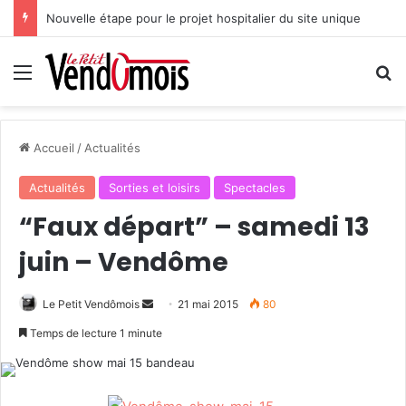
Nouvelle étape pour le projet hospitalier du site unique
Menu
R
Accueil
/
Actualités
Actualités
Sorties et loisirs
Spectacles
“Faux départ” – samedi 13
juin – Vendôme
Le Petit Vendômois
E
21 mai 2015
80
n
Temps de lecture 1 minute
v
o
y