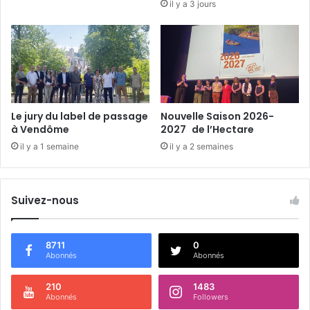
il y a 3 jours
r
e
t
q
u
i
i
l
Le jury du label de passage
Nouvelle Saison 2026-
l
à Vendôme
2027 de l’Hectare
u
il y a 1 semaine
il y a 2 semaines
s
t
r
e
Suivez-nous
d
e
b
8711
0
e
Abonnés
Abonnés
l
l
210
1483
Abonnés
Followers
e