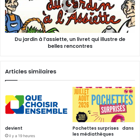
l
e
r
M
d
o
i
n
n
t
à
Du jardin à l’assiette, un livret qui illustre de
o
l
i
belles rencontres
’
r
a
e
s
s
Articles similaires
i
e
t
t
e
,
u
n
l
devient
Pochettes surprises dans
i
les médiathèques
il y a 19 heures
v