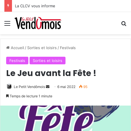
La CLCV vous informe
Menu
R
Accueil
/
Sorties et loisirs
/
Festivals
Festivals
Sorties et loisirs
Le Jeu avant la Fête !
Le Petit Vendômois
E
6 mai 2022
95
n
Temps de lecture 1 minute
v
o
y
e
r