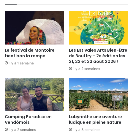
a
e
n
s
i
d
q
e
u
M
e
i
c
h
Le festival de Montoire
Les Estivales Arts Bien-Être
e
tient bon la rampe
de Bouffry – 2e édition les
l
21, 22 et 23 août 2026 !
il y a 1 semaine
N
il y a 2 semaines
o
u
r
k
i
l
e
n
Camping Paradise en
Labyrinthe une aventure
e
Vendômois
ludique en pleine nature
x
il y a 2 semaines
il y a 3 semaines