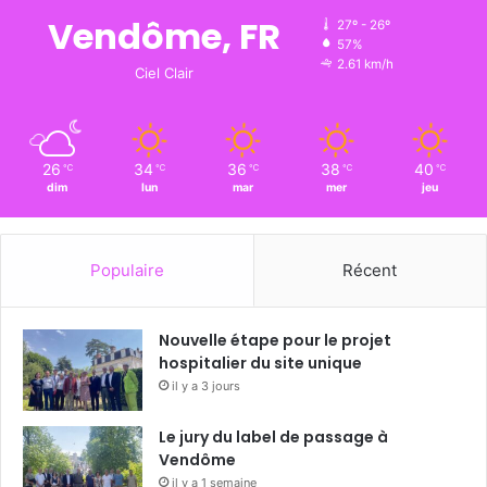
Vendôme, FR
27º - 26º
57%
2.61 km/h
Ciel Clair
26
34
36
38
40
℃
℃
℃
℃
℃
dim
lun
mar
mer
jeu
Populaire
Récent
Nouvelle étape pour le projet
hospitalier du site unique
il y a 3 jours
Le jury du label de passage à
Vendôme
il y a 1 semaine