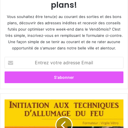
plans!
Vous souhaitez être tenu(e) au courant des sorties et des bons
plans, découvrir des adresses inédites et recevoir des conseils
futés pour optimiser votre week-end dans le Vendômois? C’est
très simple, inscrivez-vous en remplissant le formulaire ci-contre.
Une façon simple de se tenir au courant et de ne rater aucune
opportunité de s'amuser dans notre belle ville et alentour.
E
n
t
r
e
z
v
o
S
t
o
r
r
e
t
a
i