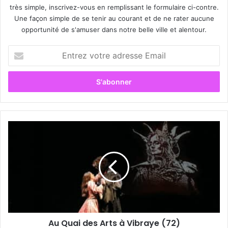
très simple, inscrivez-vous en remplissant le formulaire ci-contre.
Une façon simple de se tenir au courant et de ne rater aucune
opportunité de s'amuser dans notre belle ville et alentour.
E
n
t
r
e
z
v
o
A
t
u
r
Q
e
u
a
a
d
i
r
d
e
e
s
s
s
Au Quai des Arts à Vibraye (72)
A