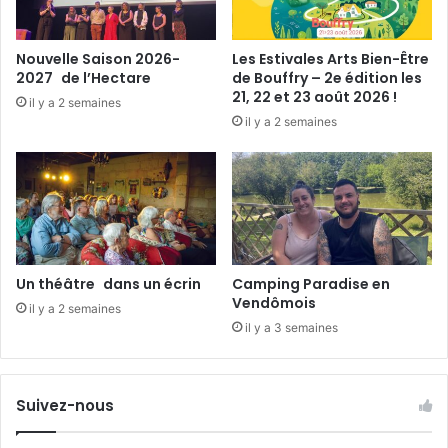
u
a
t
Nouvelle Saison 2026-
Les Estivales Arts Bien-Être
e
2027 de l’Hectare
de Bouffry – 2e édition les
u
21, 22 et 23 août 2026 !
il y a 2 semaines
r
il y a 2 semaines
a
u
c
o
e
u
r
d
Un théâtre dans un écrin
Camping Paradise en
e
Vendômois
il y a 2 semaines
S
il y a 3 semaines
o
e
u
Suivez-nous
r
J
a