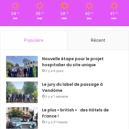
34
36
39
40
41
℃
℃
℃
℃
℃
lun
mar
mer
jeu
ven
Populaire
Récent
Nouvelle étape pour le projet
hospitalier du site unique
il y a 4 jours
Le jury du label de passage à
Vendôme
il y a 1 semaine
Le plus « british » des Hôtels de
France !
il y a 21 heures