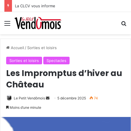
La CLCV vous informe
Menu
R
Accueil
/
Sorties et loisirs
Sorties et loisirs
Spectacles
Les Impromptus d’hiver au
Château
Le Petit Vendômois
E
5 décembre 2025
74
n
Moins d’une minute
v
o
y