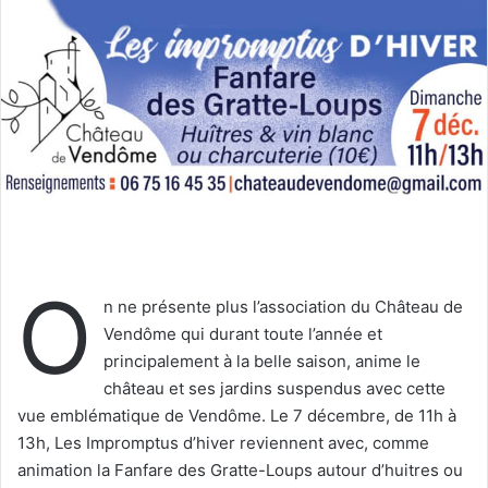
e
r
u
n
c
o
u
r
r
i
e
O
l
n ne présente plus l’association du Château de
Vendôme qui durant toute l’année et
principalement à la belle saison, anime le
château et ses jardins suspendus avec cette
vue emblématique de Vendôme. Le 7 décembre, de 11h à
13h, Les Impromptus d’hiver reviennent avec, comme
animation la Fanfare des Gratte-Loups autour d’huitres ou