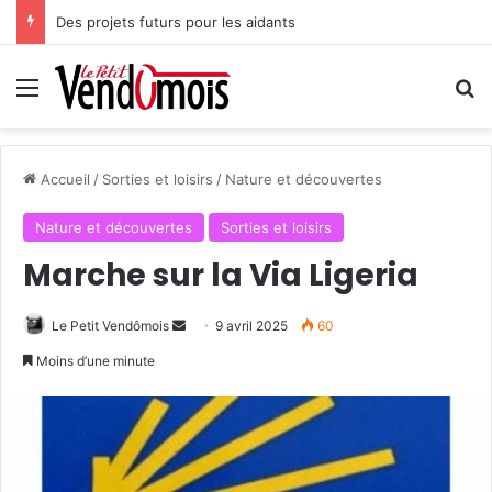
Des projets futurs pour les aidants
Menu
R
Accueil
/
Sorties et loisirs
/
Nature et découvertes
Nature et découvertes
Sorties et loisirs
Marche sur la Via Ligeria
Le Petit Vendômois
E
9 avril 2025
60
n
Moins d’une minute
v
o
y
e
r