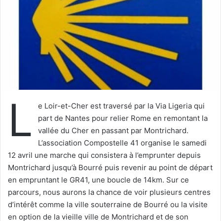
u
n
c
o
u
r
r
i
L
e
e Loir-et-Cher est traversé par la Via Ligeria qui
l
part de Nantes pour relier Rome en remontant la
vallée du Cher en passant par Montrichard.
L’association Compostelle 41 organise le samedi
12 avril une marche qui consistera à l’emprunter depuis
Montrichard jusqu’à Bourré puis revenir au point de départ
en empruntant le GR41, une boucle de 14km. Sur ce
parcours, nous aurons la chance de voir plusieurs centres
d’intérêt comme la ville souterraine de Bourré ou la visite
en option de la vieille ville de Montrichard et de son