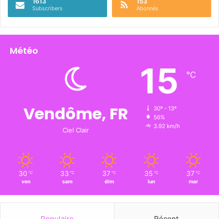
1613
153
Subscribers
Abonnés
Météo
15
℃
Vendôme, FR
30º - 13º
56%
3.92 km/h
Ciel Clair
30
33
37
35
37
℃
℃
℃
℃
℃
ven
sam
dim
lun
mar
Populaire
Récent