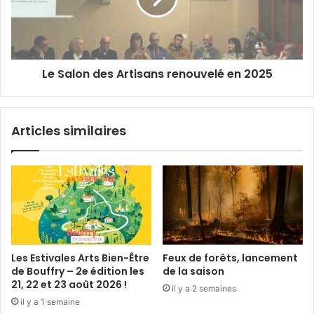
l
o
’
n
U
d
S
e
Le Salon des Artisans renouvelé en 2025
V
s
T
A
i
r
r
t
Articles similaires
i
s
a
n
s
r
e
n
o
Les Estivales Arts Bien-Être
Feux de forêts, lancement
u
de Bouffry – 2e édition les
de la saison
v
21, 22 et 23 août 2026 !
il y a 2 semaines
e
il y a 1 semaine
l