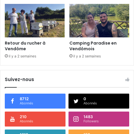
é
e
n
2
0
2
5
Retour du rucher à
Camping Paradise en
Vendôme
Vendômois
il y a 2 semaines
il y a 2 semaines
Suivez-nous
8712
0
Abonnés
Abonnés
210
1483
Abonnés
Followers