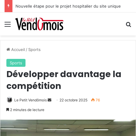
Nouvelle étape pour le projet hospitalier du site unique
Menu
R
Accueil
/
Sports
Sports
Développer davantage la
compétition
Le Petit Vendômois
E
22 octobre 2025
76
n
2 minutes de lecture
v
o
y