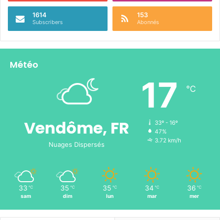
1614
153
Subscribers
Abonnés
Météo
17
℃
Vendôme, FR
33º - 16º
47%
3.72 km/h
Nuages Dispersés
33
35
35
34
36
℃
℃
℃
℃
℃
sam
dim
lun
mar
mer