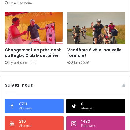
il y a 1 semaine
l
u
b
s
Changement de président
Vendôme à vélo, nouvelle
au Rugby Club Montoirien
formule !
il y a 4 semaines
8 juin 2026
Suivez-nous
8711
0
Abonnés
Abonnés
210
1483
Abonnés
Followers