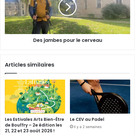
l
c
j
o
a
m
m
p
b
e
e
n
s
s
Des jambes pour le cerveau
p
e
o
l
u
e
r
Articles similaires
s
l
s
e
p
c
o
e
r
r
t
v
i
e
f
a
s
u
Les Estivales Arts Bien-Être
Le CEV au Padel
e
de Bouffry – 2e édition les
il y a 2 semaines
t
21, 22 et 23 août 2026 !
c