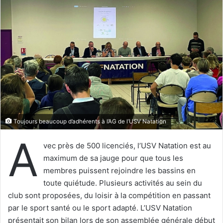
e
r
u
n
c
o
u
r
r
i
e
Toujours beaucoup d’adhérents à l’AG de l’USV Natation
l
A
vec près de 500 licenciés, l’USV Natation est au
maximum de sa jauge pour que tous les
membres puissent rejoindre les bassins en
toute quiétude. Plusieurs activités au sein du
club sont proposées, du loisir à la compétition en passant
par le sport santé ou le sport adapté. L’USV Natation
présentait son bilan lors de son assemblée générale début