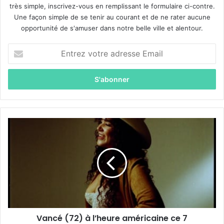
très simple, inscrivez-vous en remplissant le formulaire ci-contre.
Une façon simple de se tenir au courant et de ne rater aucune
opportunité de s'amuser dans notre belle ville et alentour.
E
n
t
r
e
z
v
o
V
t
a
r
n
e
c
a
é
d
(
r
7
e
2
s
)
s
Vancé (72) à l’heure américaine ce 7
à