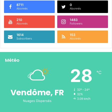
8711
0
Abonnés
Abonnés
210
1483
Abonnés
Followers
1614
153
Subscribers
Abonnés
Météo
28
℃
Vendôme, FR
32º - 24º
32%
3.09 km/h
Nuages Dispersés