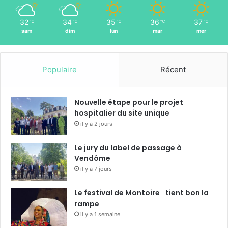
32
34
35
36
37
℃
℃
℃
℃
℃
sam
dim
lun
mar
mer
Populaire
Récent
Nouvelle étape pour le projet
hospitalier du site unique
il y a 2 jours
Le jury du label de passage à
Vendôme
il y a 7 jours
Le festival de Montoire tient bon la
rampe
il y a 1 semaine