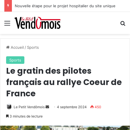
Nouvelle étape pour le projet hospitalier du site unique
Menu
R
Accueil
/
Sports
Sports
Le gratin des pilotes
français au rallye Coeur de
France
Le Petit Vendômois
E
4 septembre 2024
450
n
3 minutes de lecture
v
o