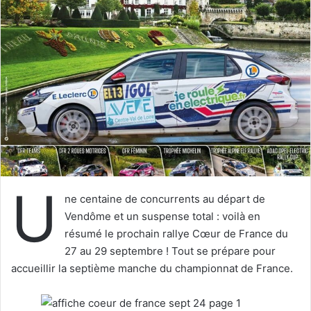
y
e
r
u
n
c
o
u
r
r
i
U
e
ne centaine de concurrents au départ de
l
Vendôme et un suspense total : voilà en
résumé le prochain rallye Cœur de France du
27 au 29 septembre ! Tout se prépare pour
accueillir la septième manche du championnat de France.