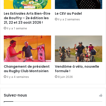
e
ô
p
m
t
e
Les Estivales Arts Bien-Être
Le CEV au Padel
e
de Bouffry – 2e édition les
il y a 2 semaines
m
21, 22 et 23 août 2026 !
b
il y a 1 semaine
r
e
Changement de président
Vendôme à vélo, nouvelle
au Rugby Club Montoirien
formule !
il y a 4 semaines
8 juin 2026
Suivez-nous