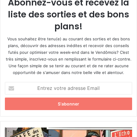
Abonnez-vous et recevez la
liste des sorties et des bons
plans!
Vous souhaitez être tenu(e) au courant des sorties et des bons
plans, découvrir des adresses inédites et recevoir des conseils
futés pour optimiser votre week-end dans le Vendômois? C’est
très simple, inscrivez-vous en remplissant le formulaire ci-contre.
Une façon simple de se tenir au courant et de ne rater aucune
opportunité de s'amuser dans notre belle ville et alentour.
E
n
t
r
e
z
v
o
P
t