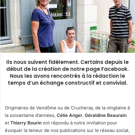
e
r
u
n
c
o
u
r
r
Ils nous suivent fidèlement. Certains depuis le
i
début de la création de notre page Facebook.
e
Nous les avons rencontrés à la rédaction le
l
temps d’un échange constructif et convivial.
Originaires de Vendôme ou de Crucheray, de la vingtaine à
la soixantaine d’années,
Célie Anger
,
Géraldine Beaurain
et
Thierry Bourin
ont répondu à notre invitation pour
évoquer la teneur de nos publications sur le réseau social,