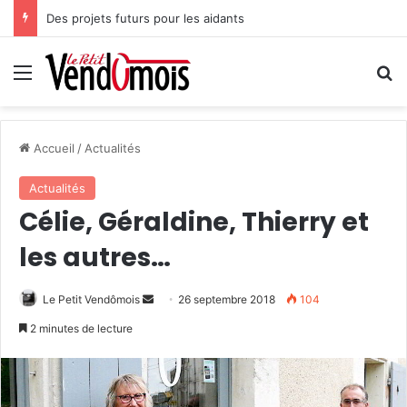
Des projets futurs pour les aidants
Menu
R
Accueil
/
Actualités
Actualités
Célie, Géraldine, Thierry et
les autres…
Le Petit Vendômois
E
26 septembre 2018
104
n
2 minutes de lecture
v
o
y