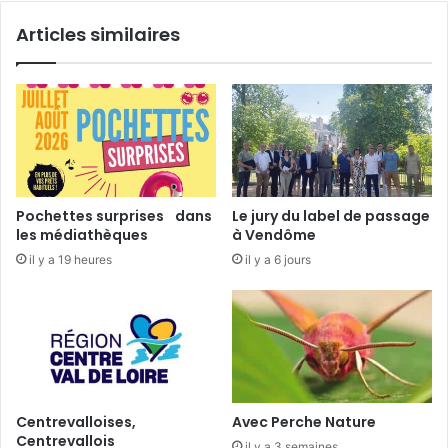
n
i
Articles similaires
a
q
l
u
e
é
!
p
o
u
r
s
o
Pochettes surprises dans
Le jury du label de passage
n
les médiathèques
à Vendôme
t
il y a 19 heures
il y a 6 jours
e
r
r
i
t
o
i
r
Centrevalloises,
Avec Perche Nature
e
Centrevallois
il y a 3 semaines