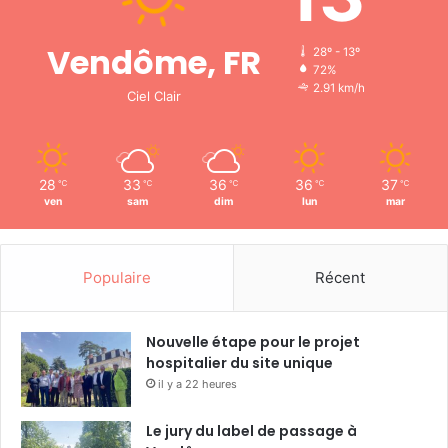
Vendôme, FR
28º - 13º
72%
2.91 km/h
Ciel Clair
28
33
36
36
37
℃
℃
℃
℃
℃
ven
sam
dim
lun
mar
Populaire
Récent
Nouvelle étape pour le projet
hospitalier du site unique
il y a 22 heures
Le jury du label de passage à