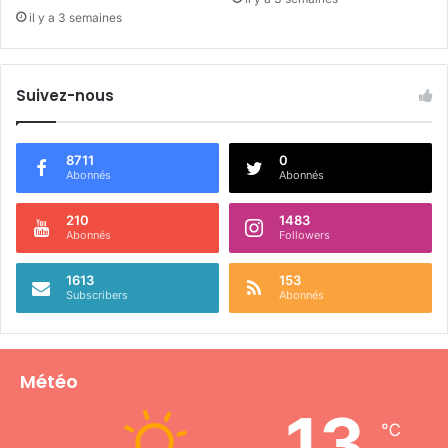
il y a 3 semaines
Suivez-nous
8711
0
Abonnés
Abonnés
210
1483
Abonnés
Followers
1613
153
Subscribers
Abonnés
Météo
13
℃