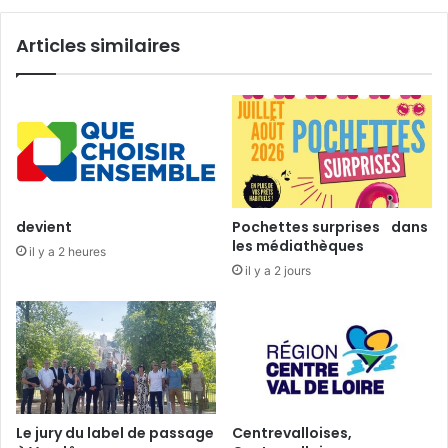
o
s
i
P
Articles similaires
e
a
s
l
d
m
’
e
a
s
n
a
t
s
a
s
n
o
devient
Pochettes surprises dans
»
c
les médiathèques
il y a 2 heures
,
i
il y a 2 jours
m
a
a
t
i
i
n
v
d
e
a
s
n
s
Le jury du label de passage
Centrevalloises,
l