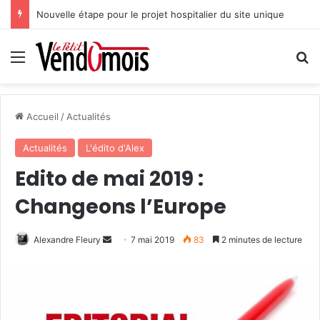
Nouvelle étape pour le projet hospitalier du site unique
Menu
R
Accueil
/
Actualités
Actualités
L'édito d'Alex
Edito de mai 2019 :
Changeons l’Europe
Alexandre Fleury
E
7 mai 2019
83
2 minutes de lecture
n
v
o
y