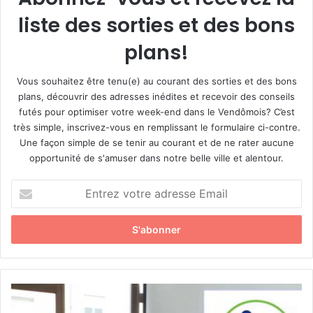
liste des sorties et des bons
plans!
Vous souhaitez être tenu(e) au courant des sorties et des bons
plans, découvrir des adresses inédites et recevoir des conseils
futés pour optimiser votre week-end dans le Vendômois? C’est
très simple, inscrivez-vous en remplissant le formulaire ci-contre.
Une façon simple de se tenir au courant et de ne rater aucune
opportunité de s'amuser dans notre belle ville et alentour.
E
n
t
r
e
z
v
o
A
t
s