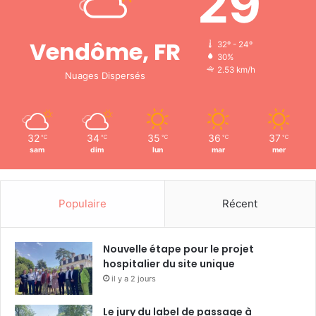
29
Vendôme, FR
32º - 24º
30%
2.53 km/h
Nuages Dispersés
32
34
35
36
37
℃
℃
℃
℃
℃
sam
dim
lun
mar
mer
Populaire
Récent
Nouvelle étape pour le projet
hospitalier du site unique
il y a 2 jours
Le jury du label de passage à