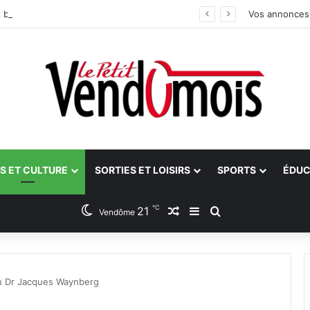
 bilan
Vos annonces
S ET CULTURE
SORTIES ET LOISIRS
SPORTS
ÉDUC
℃
21
Article Aléatoire
Sidebar (barre latéra
Rechercher
Vendôme
u Dr Jacques Waynberg