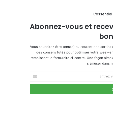
L'essentie
Abonnez-vous et recevez
bon
Vous souhaitez être tenu(e) au courant des sorties 
des conseils futés pour optimiser votre week-en
remplissant le formulaire ci-contre. Une façon simp
s'amuser dans not
E
n
t
r
e
z
v
o