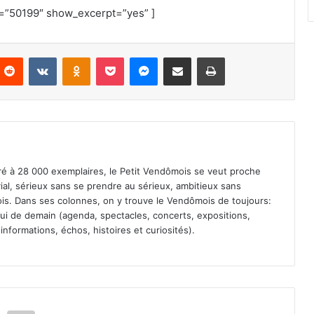
=”50199″ show_excerpt=”yes” ]
Reddit
VKontakte
Odnoklassniki
Pocket
Messenger
Partager par email
Imprimer
iré à 28 000 exemplaires, le Petit Vendômois se veut proche
vial, sérieux sans se prendre au sérieux, ambitieux sans
s. Dans ses colonnes, on y trouve le Vendômois de toujours:
 celui de demain (agenda, spectacles, concerts, expositions,
informations, échos, histoires et curiosités).