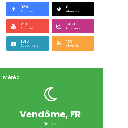
8710
0
Abonnés
Abonnés
210
1483
Abonnés
Followers
1613
153
Subscribers
Abonnés
Météo
Vendôme, FR
Ciel Clair