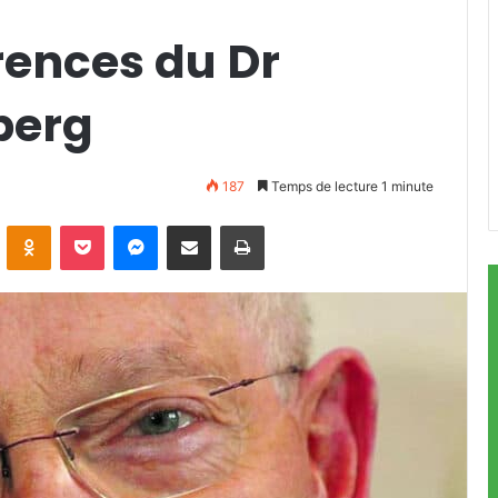
rences du Dr
berg
187
Temps de lecture 1 minute
ontakte
Odnoklassniki
Pocket
Messenger
Partager par email
Imprimer