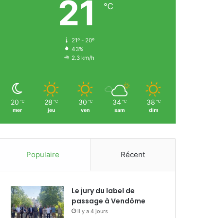
21
℃
21º - 20º
43%
2.3 km/h
20
28
30
34
38
℃
℃
℃
℃
℃
mer
jeu
ven
sam
dim
Populaire
Récent
Le jury du label de
passage à Vendôme
il y a 4 jours