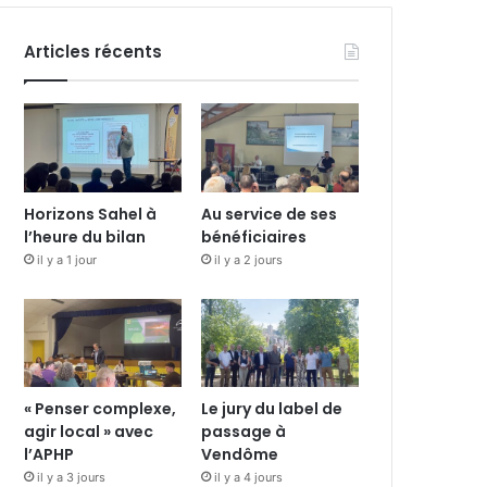
Articles récents
Horizons Sahel à
Au service de ses
l’heure du bilan
bénéficiaires
il y a 1 jour
il y a 2 jours
« Penser complexe,
Le jury du label de
agir local » avec
passage à
l’APHP
Vendôme
il y a 3 jours
il y a 4 jours