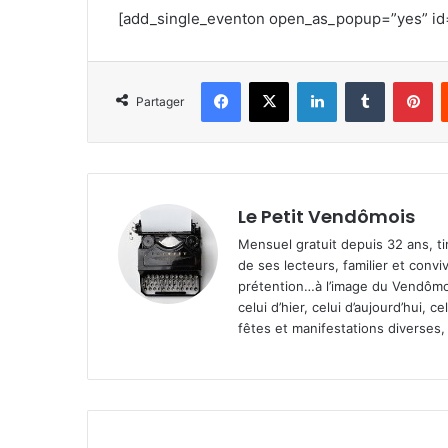
[add_single_eventon open_as_popup=”yes” id
Facebook
X
Linkedin
Tumblr
Pinterest
Partager
Le Petit Vendômois
Mensuel gratuit depuis 32 ans, t
de ses lecteurs, familier et convi
prétention…à l’image du Vendômoi
celui d’hier, celui d’aujourd’hui,
fêtes et manifestations diverses, 