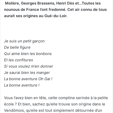
Molière, Georges Brassens, Henri Dès et…Toutes les
u
nounous de France l’ont fredonné. Cet air connu de tous
n
aurait ses origines au Gué-du-Loir.
c
o
u
r
r
Je suis un petit garçon
i
De belle figure
e
Qui aime bien les bonbons
l
Et les confitures
Si vous voulez m’en donner
Je saurai bien les manger
La bonne aventure Oh Gai !
La bonne aventure !
Vous l’avez bien en tête, cette comptine serinée à la petite
école ? Et bien, sachez qu’elle trouve son origine dans le
Vendômois, qu’elle est tout simplement détournée d’un