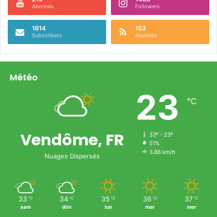
Abonnés
Followers
1614
153
Subscribers
Abonnés
Météo
23
℃
Vendôme, FR
33º - 23º
51%
3.86 km/h
Nuages Dispersés
33
34
35
36
37
℃
℃
℃
℃
℃
sam
dim
lun
mar
mer