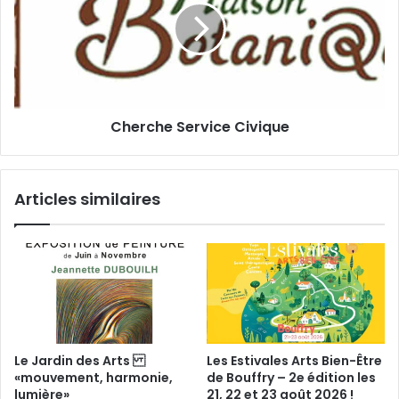
l
i
r
n
c
é
h
r
e
a
S
n
e
t
Cherche Service Civique
r
e
v
:
i
p
c
Articles similaires
o
e
u
C
r
i
u
v
n
i
e
q
c
u
u
e
l
Le Jardin des Arts
Les Estivales Arts Bien-Être
t
«mouvement, harmonie,
de Bouffry – 2e édition les
u
lumière»
21, 22 et 23 août 2026 !