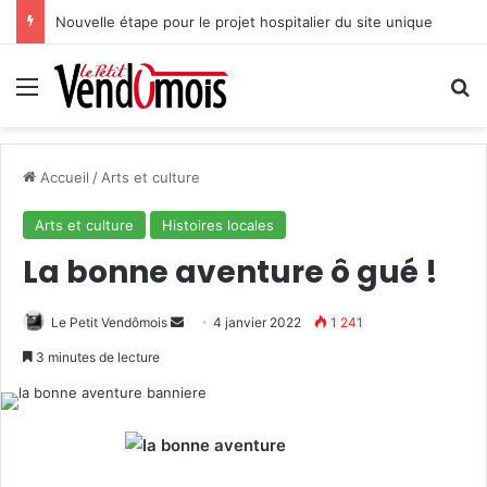
Nouvelle étape pour le projet hospitalier du site unique
Menu
R
Accueil
/
Arts et culture
Arts et culture
Histoires locales
La bonne aventure ô gué !
Le Petit Vendômois
E
4 janvier 2022
1 241
n
3 minutes de lecture
v
o
y
e
r