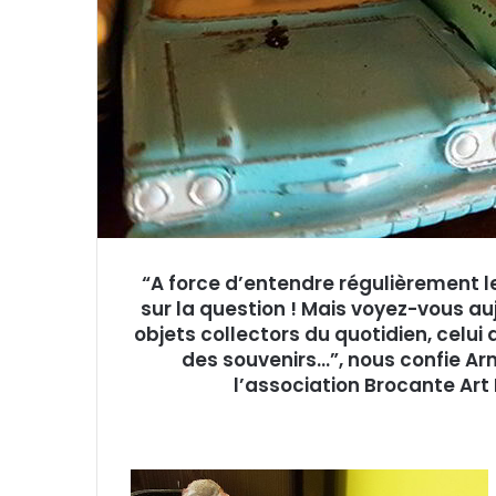
r
r
i
e
l
“A force d’entendre régulièrement le
sur la question ! Mais voyez-vous auj
objets collectors du quotidien, celui
des souvenirs…”, nous confie Arm
l’association Brocante Art P