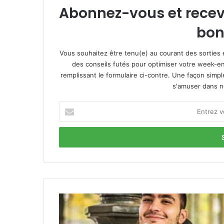
Abonnez-vous et recevez
bon
Vous souhaitez être tenu(e) au courant des sorties 
des conseils futés pour optimiser votre week-en
remplissant le formulaire ci-contre. Une façon simp
s'amuser dans not
E
n
t
r
e
z
v
o
t
S
r
e
e
r
a