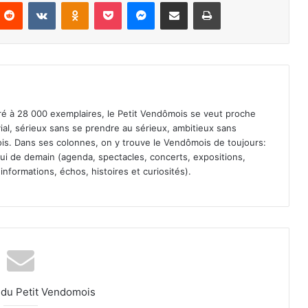
Reddit
VKontakte
Odnoklassniki
Pocket
Messenger
Partager par email
Imprimer
iré à 28 000 exemplaires, le Petit Vendômois se veut proche
vial, sérieux sans se prendre au sérieux, ambitieux sans
s. Dans ses colonnes, on y trouve le Vendômois de toujours:
 celui de demain (agenda, spectacles, concerts, expositions,
informations, échos, histoires et curiosités).
l du Petit Vendomois