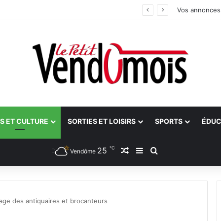
 aidants
Vos annonces
S ET CULTURE
SORTIES ET LOISIRS
SPORTS
ÉDUC
℃
25
Article Aléatoire
Sidebar (barre latéra
Rechercher
Vendôme
illage des antiquaires et brocanteurs