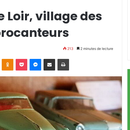
e Loir, village des
brocanteurs
213
2 minutes de lecture
ontakte
Odnoklassniki
Pocket
Messenger
Partager par email
Imprimer