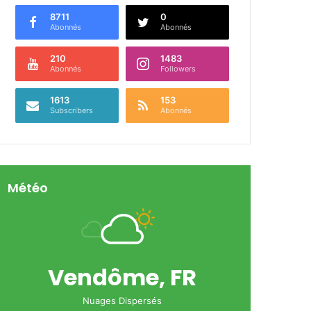
8711
0
Abonnés
Abonnés
210
1483
Abonnés
Followers
1613
153
Subscribers
Abonnés
Météo
Vendôme, FR
Nuages Dispersés