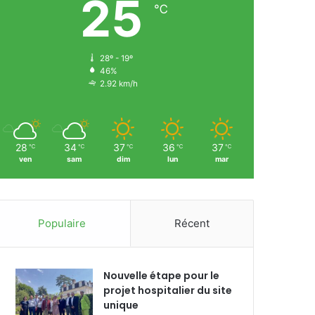
25
℃
28º - 19º
46%
2.92 km/h
28
34
37
36
37
℃
℃
℃
℃
℃
ven
sam
dim
lun
mar
Populaire
Récent
Nouvelle étape pour le
projet hospitalier du site
unique