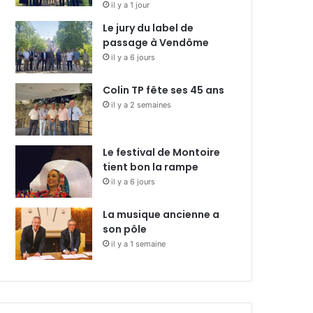
il y a 1 jour
Le jury du label de
passage à Vendôme
il y a 6 jours
Colin TP fête ses 45 ans
il y a 2 semaines
Le festival de Montoire
tient bon la rampe
il y a 6 jours
La musique ancienne a
son pôle
il y a 1 semaine