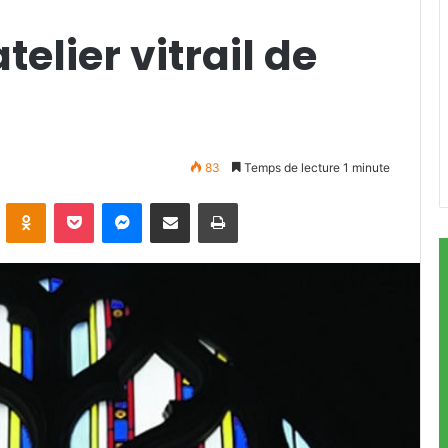
telier vitrail de
83
Temps de lecture 1 minute
ontakte
Odnoklassniki
Pocket
Messenger
Partager par email
Imprimer