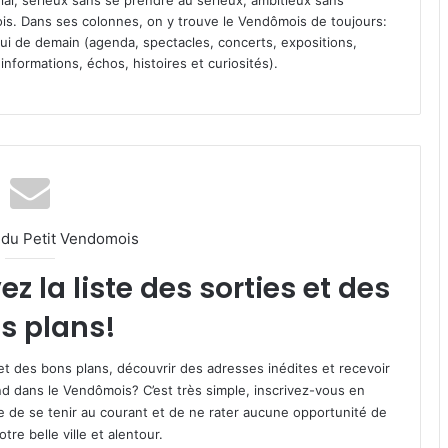
vial, sérieux sans se prendre au sérieux, ambitieux sans
s. Dans ses colonnes, on y trouve le Vendômois de toujours:
 celui de demain (agenda, spectacles, concerts, expositions,
informations, échos, histoires et curiosités).
l du Petit Vendomois
 la liste des sorties et des
s plans!
et des bons plans, découvrir des adresses inédites et recevoir
d dans le Vendômois? C’est très simple, inscrivez-vous en
le de se tenir au courant et de ne rater aucune opportunité de
re belle ville et alentour.