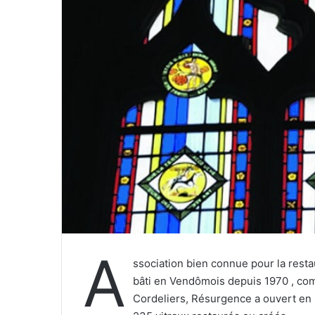
r
r
i
e
l
A
ssociation bien connue pour la rest
bâti en Vendômois depuis 1970 , com
Cordeliers, Résurgence a ouvert en 19