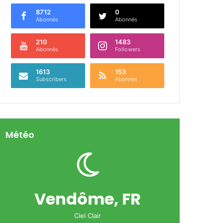
8712
0
Abonnés
Abonnés
210
1483
Abonnés
Followers
1613
153
Subscribers
Abonnés
Météo
Vendôme, FR
Ciel Clair