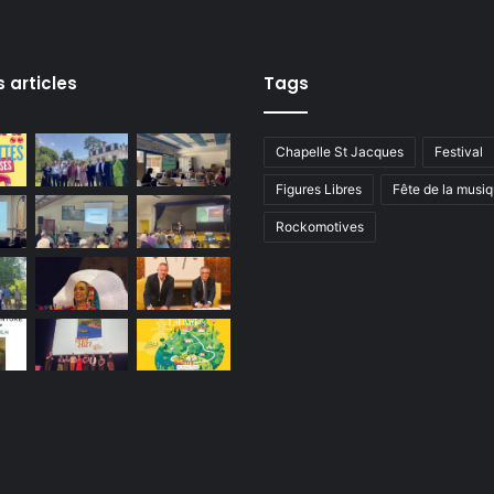
é
r
a
l
s articles
Tags
d
e
l
Chapelle St Jacques
Festival
a
Figures Libres
Fête de la musi
p
r
Rockomotives
é
f
e
c
t
u
r
e