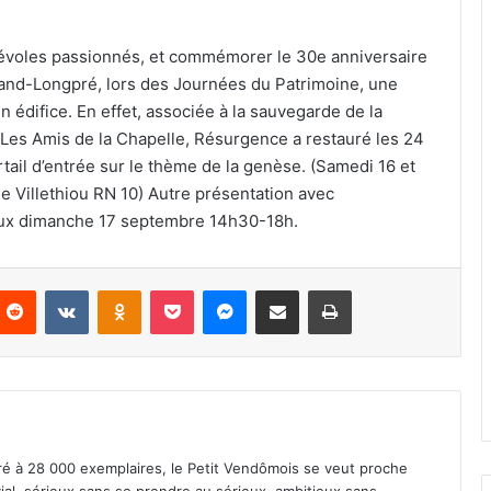
bénévoles passionnés, et commémorer le 30e anniversaire
mand-Longpré, lors des Journées du Patrimoine, une
édifice. En effet, associée à la sauvegarde de la
 Les Amis de la Chapelle, Résurgence a restauré les 24
ortail d’entrée sur le thème de la genèse. (Samedi 16 et
Villethiou RN 10) Autre présentation avec
ieux dimanche 17 septembre 14h30-18h.
Reddit
VKontakte
Odnoklassniki
Pocket
Messenger
Partager par email
Imprimer
iré à 28 000 exemplaires, le Petit Vendômois se veut proche