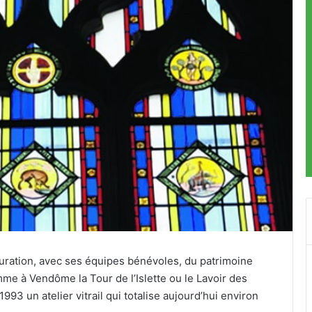
auration, avec ses équipes bénévoles, du patrimoine
me à Vendôme la Tour de l’Islette ou le Lavoir des
93 un atelier vitrail qui totalise aujourd’hui environ