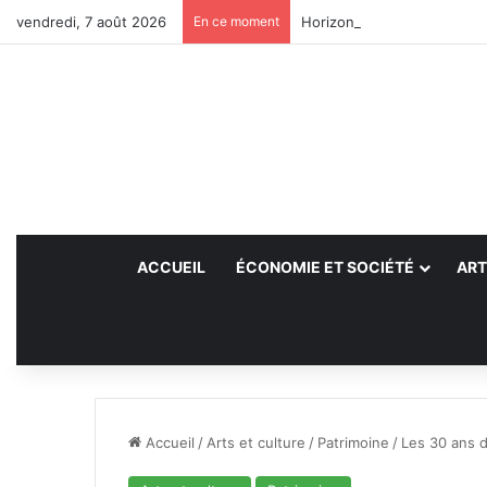
vendredi, 7 août 2026
En ce moment
Horizons Sahel à l’heure du
ACCUEIL
ÉCONOMIE ET SOCIÉTÉ
ART
Accueil
/
Arts et culture
/
Patrimoine
/
Les 30 ans de