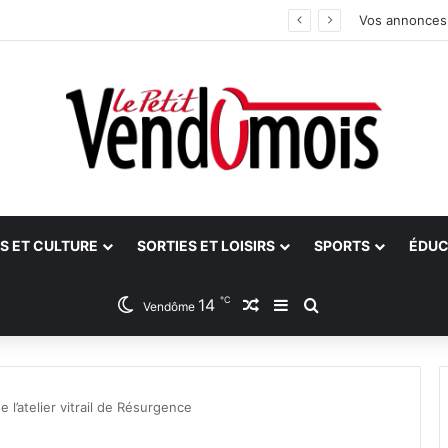
 bilan
Vos annonces
S ET CULTURE
SORTIES ET LOISIRS
SPORTS
ÉDUC
℃
14
Article Aléatoire
Sidebar (barre latéra
Rechercher
Vendôme
 l’atelier vitrail de Résurgence