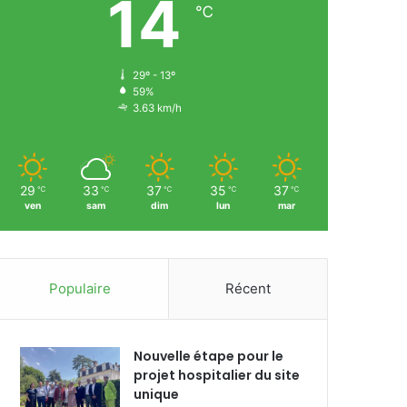
14
℃
29º - 13º
59%
3.63 km/h
29
33
37
35
37
℃
℃
℃
℃
℃
ven
sam
dim
lun
mar
Populaire
Récent
Nouvelle étape pour le
projet hospitalier du site
unique