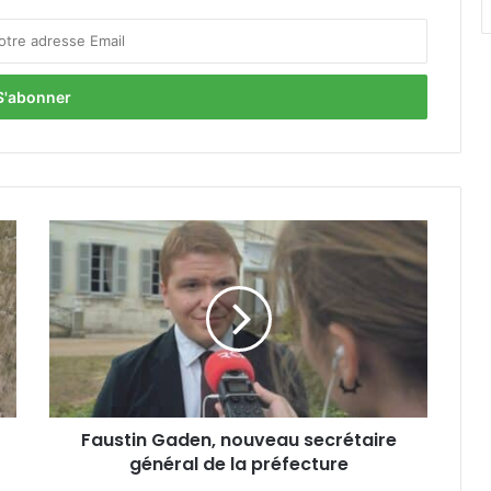
F
a
u
s
t
i
n
G
a
Faustin Gaden, nouveau secrétaire
d
général de la préfecture
e
n