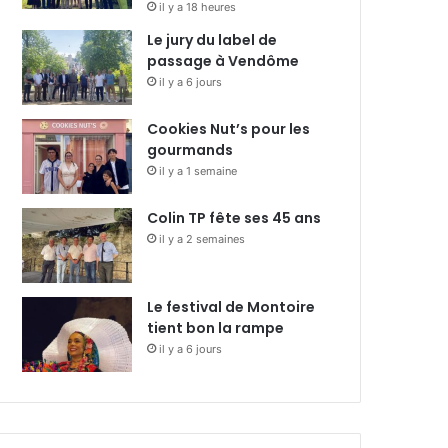
il y a 18 heures
Le jury du label de
passage à Vendôme
il y a 6 jours
Cookies Nut’s pour les
gourmands
il y a 1 semaine
Colin TP fête ses 45 ans
il y a 2 semaines
Le festival de Montoire
tient bon la rampe
il y a 6 jours