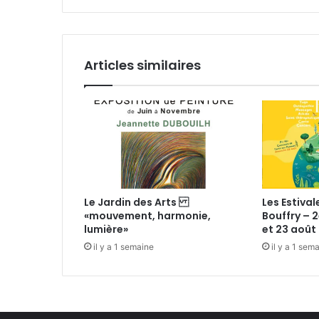
o
i
m
l
m
e
Articles similaires
à
S
a
i
n
t
-
O
u
Le Jardin des Arts
Les Estival
e
«mouvement, harmonie,
Bouffry – 2
n
lumière»
et 23 août 
il y a 1 semaine
il y a 1 sem