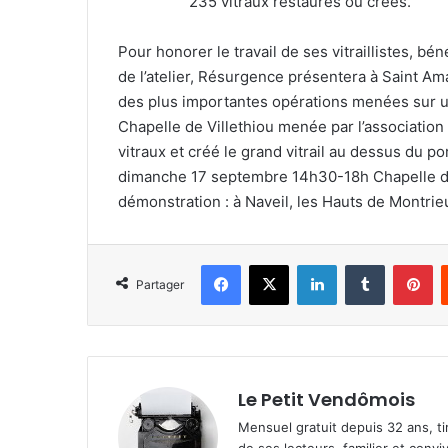
235 vitraux restaurés ou créés.
Pour honorer le travail de ses vitraillistes, 
de l’atelier, Résurgence présentera à Saint A
des plus importantes opérations menées sur un 
Chapelle de Villethiou menée par l’association
vitraux et créé le grand vitrail au dessus du p
dimanche 17 septembre 14h30-18h Chapelle de 
démonstration : à Naveil, les Hauts de Montr
Facebook
X
Linkedin
Tumblr
Pinterest
Partager
Le Petit Vendômois
Mensuel gratuit depuis 32 ans, t