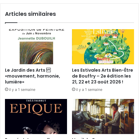
t
m
u
e
Articles similaires
r
p
r
e
o
r
i
p
d
é
e
t
s
u
F
e
r
l
Le Jardin des Arts
Les Estivales Arts Bien-Être
a
e
«mouvement, harmonie,
de Bouffry – 2e édition les
n
s
lumière»
21, 22 et 23 août 2026 !
ç
o
il y a 1 semaine
il y a 1 semaine
a
u
i
v
s
e
,
n
s
i
é
r
j
d
o
e