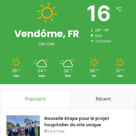
16
℃
Vendôme, FR
28º - 16º
63%
3.53 km/h
Ciel Clair
28
34
36
36
37
℃
℃
℃
℃
℃
ven
sam
dim
lun
mar
Populaire
Récent
Nouvelle étape pour le projet
hospitalier du site unique
il y a 1 jour