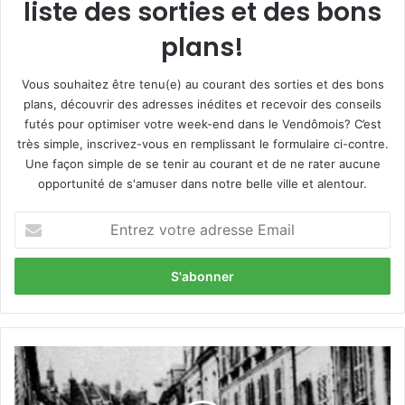
liste des sorties et des bons
plans!
Vous souhaitez être tenu(e) au courant des sorties et des bons
plans, découvrir des adresses inédites et recevoir des conseils
futés pour optimiser votre week-end dans le Vendômois? C’est
très simple, inscrivez-vous en remplissant le formulaire ci-contre.
Une façon simple de se tenir au courant et de ne rater aucune
opportunité de s'amuser dans notre belle ville et alentour.
E
n
t
r
e
z
v
o
L
t
o
r
r