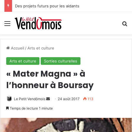
Des projets futurs pour les aidants
Menu
R
Accueil
/
Arts et culture
Arts et culture
Sorties culturelles
« Mater Magna » à
l’honneur à Boursay
Le Petit Vendômois
E
24 août 2017
113
n
Temps de lecture 1 minute
v
o
y