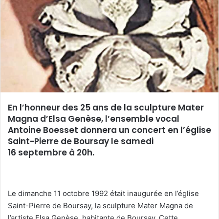
e
r
u
n
c
o
u
r
r
En l’honneur des 25 ans de la sculpture Mater
i
Magna d’Elsa Genèse, l’ensemble vocal
e
Antoine Boesset donnera un concert en l’église
l
Saint-Pierre de Boursay le samedi
16 septembre à 20h.
Le dimanche 11 octobre 1992 était inaugurée en l’église
Saint-Pierre de Boursay, la sculpture Mater Magna de
l’artiste Elsa Genèse, habitante de Boursay. Cette