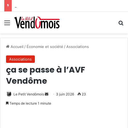
Des projets futurs pour les aidants
Menu
R
Accueil
/
Économie et société
/
Associations
Associations
ça se passe à l’AVF
Vendôme
Le Petit Vendômois
E
3 juin 2026
23
n
Temps de lecture 1 minute
v
o
y