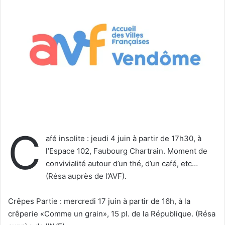
e
r
u
n
c
o
u
r
r
i
e
C
l
afé insolite : jeudi 4 juin à partir de 17h30, à
l’Espace 102, Faubourg Chartrain. Moment de
convivialité autour d’un thé, d’un café, etc…
(Résa auprès de l’AVF).
Crêpes Partie : mercredi 17 juin à partir de 16h, à la
crêperie «Comme un grain», 15 pl. de la République. (Résa