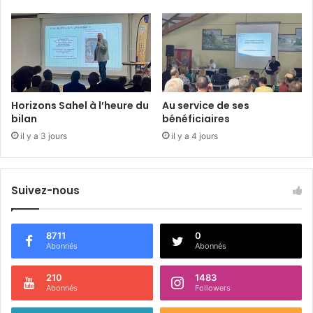
é
c
l
i
o
r
c
u
i
t
Horizons Sahel à l’heure du
Au service de ses
C
bilan
bénéficiaires
l
il y a 3 jours
il y a 4 jours
a
u
d
e
Suivez-nous
-
J
o
8711
0
u
Abonnés
Abonnés
r
y
210
1483
Abonnés
Followers