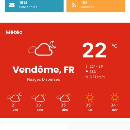
1614
153
Subscribers
Abonnés
Météo
22
℃
Vendôme, FR
22º - 21º
38%
3.81 km/h
Nuages Dispersés
21
33
35
35
34
℃
℃
℃
℃
℃
ven
sam
dim
lun
mar