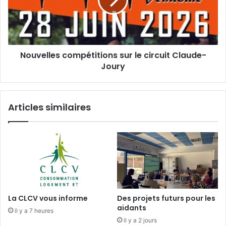
g
e
u
l
i
l
d
e
e
s
s
Nouvelles compétitions sur le circuit Claude-
c
Joury
o
d
m
’
p
u
é
Articles similaires
n
t
e
i
e
t
s
i
c
o
a
n
p
s
a
s
d
u
La CLCV vous informe
Des projets futurs pour les
e
r
aidants
il y a 7 heures
à
l
il y a 2 jours
v
e