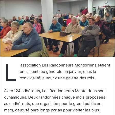
e
r
u
n
c
o
u
r
r
i
L
e
’association Les Randonneurs Montoiriens étaient
l
en assemblée générale en janvier, dans la
convivialité, autour d’une galette des rois.
Avec 124 adhérents, Les Randonneurs Montoiriens sont
dynamiques. Deux randonnées chaque mois proposées
aux adhérents, une organisée pour le grand public en
mars, deux séjours longs par an pour visiter les plus