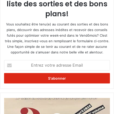
liste des sorties et des bons
plans!
Vous souhaitez être tenu(e) au courant des sorties et des bons
plans, découvrir des adresses inédites et recevoir des conseils
futés pour optimiser votre week-end dans le Vendômois? C’est
très simple, inscrivez-vous en remplissant le formulaire ci-contre.
Une façon simple de se tenir au courant et de ne rater aucune
opportunité de s'amuser dans notre belle ville et alentour.
E
n
t
r
e
z
v
o
P
t
r
r
o