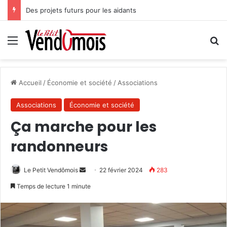
Des projets futurs pour les aidants
Menu
R
Accueil
/
Économie et société
/
Associations
Associations
Économie et société
Ça marche pour les
randonneurs
Le Petit Vendômois
E
22 février 2024
283
n
Temps de lecture 1 minute
v
o
y