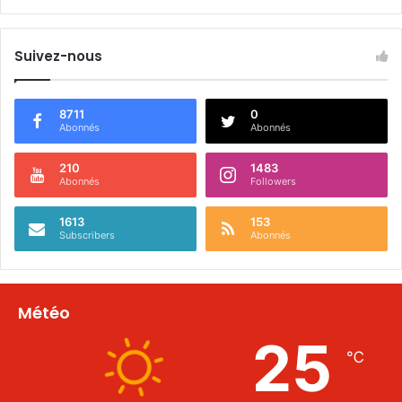
Suivez-nous
8711
0
Abonnés
Abonnés
210
1483
Abonnés
Followers
1613
153
Subscribers
Abonnés
Météo
25
℃