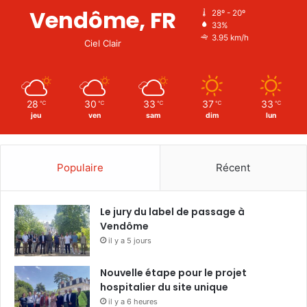
Vendôme, FR
28º - 20º
33%
3.95 km/h
Ciel Clair
28
30
33
37
33
℃
℃
℃
℃
℃
jeu
ven
sam
dim
lun
Populaire
Récent
Le jury du label de passage à
Vendôme
il y a 5 jours
Nouvelle étape pour le projet
hospitalier du site unique
il y a 6 heures