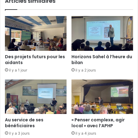
Articles similaires
e
n
t
i
o
n
»
d
e
Des projets futurs pour les
Horizons Sahel à l’heure du
l
aidants
bilan
’
il y a 1 jour
il y a 2 jours
A
P
S
T
4
1
Au service de ses
« Penser complexe, agir
bénéficiaires
local » avec l’APHP
il y a 3 jours
il y a 4 jours