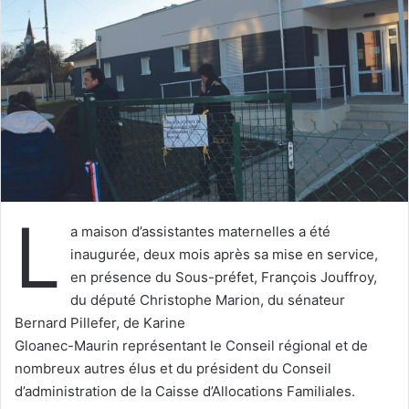
e
r
u
n
c
o
u
r
r
i
L
e
a maison d’assistantes maternelles a été
l
inaugurée, deux mois après sa mise en service,
en présence du Sous-préfet, François Jouffroy,
du député Christophe Marion, du sénateur
Bernard Pillefer, de Karine
Gloanec-Maurin représentant le Conseil régional et de
nombreux autres élus et du président du Conseil
d’administration de la Caisse d’Allocations Familiales.