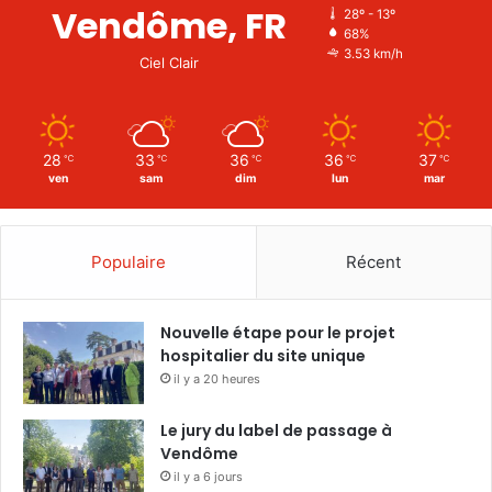
Vendôme, FR
28º - 13º
68%
3.53 km/h
Ciel Clair
28
33
36
36
37
℃
℃
℃
℃
℃
ven
sam
dim
lun
mar
Populaire
Récent
Nouvelle étape pour le projet
hospitalier du site unique
il y a 20 heures
Le jury du label de passage à
Vendôme
il y a 6 jours