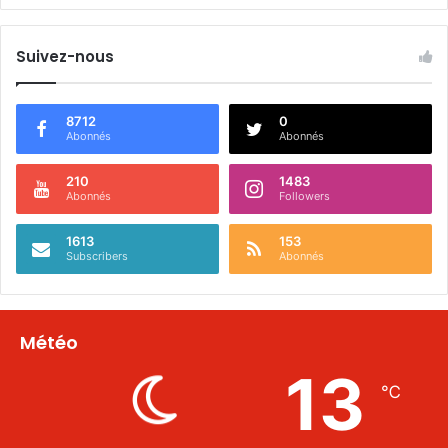
Suivez-nous
8712
0
Abonnés
Abonnés
210
1483
Abonnés
Followers
1613
153
Subscribers
Abonnés
Météo
13
℃