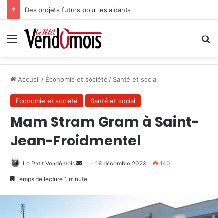
Des projets futurs pour les aidants
Menu
R
Accueil
/
Économie et société
/
Santé et social
Économie et société
Santé et social
Mam Stram Gram à Saint-
Jean-Froidmentel
Le Petit Vendômois
E
16 décembre 2023
140
n
Temps de lecture 1 minute
v
o
y