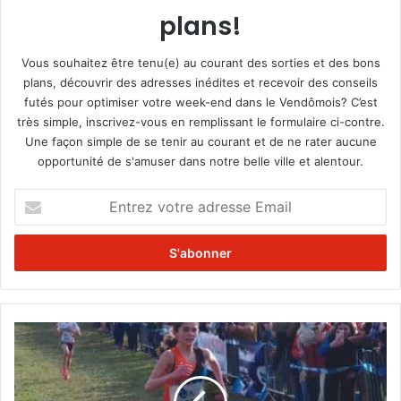
plans!
Vous souhaitez être tenu(e) au courant des sorties et des bons
plans, découvrir des adresses inédites et recevoir des conseils
futés pour optimiser votre week-end dans le Vendômois? C’est
très simple, inscrivez-vous en remplissant le formulaire ci-contre.
Une façon simple de se tenir au courant et de ne rater aucune
opportunité de s'amuser dans notre belle ville et alentour.
E
n
t
r
e
z
v
o
B
t
i
r
l
e
a