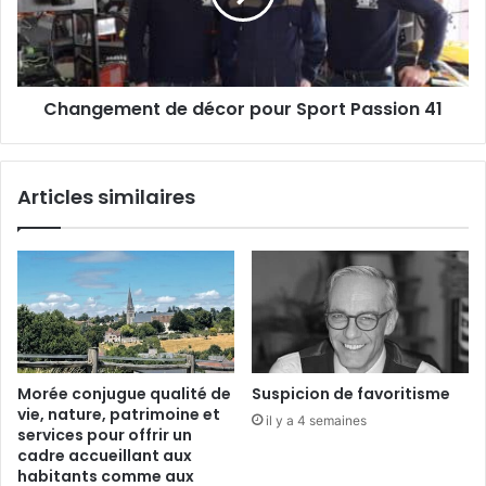
m
e
u
m
l
e
t
n
Changement de décor pour Sport Passion 41
i
t
s
d
e
e
c
d
Articles similaires
t
é
o
c
r
o
i
r
e
p
l
o
u
r
S
Morée conjugue qualité de
Suspicion de favoritisme
p
vie, nature, patrimoine et
il y a 4 semaines
o
services pour offrir un
r
cadre accueillant aux
t
habitants comme aux