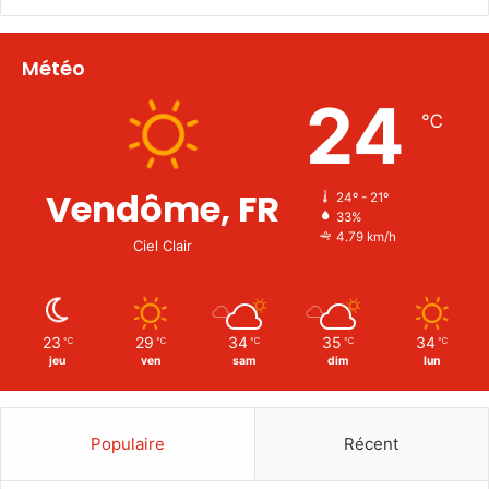
Météo
24
℃
Vendôme, FR
24º - 21º
33%
4.79 km/h
Ciel Clair
23
29
34
35
34
℃
℃
℃
℃
℃
jeu
ven
sam
dim
lun
Populaire
Récent