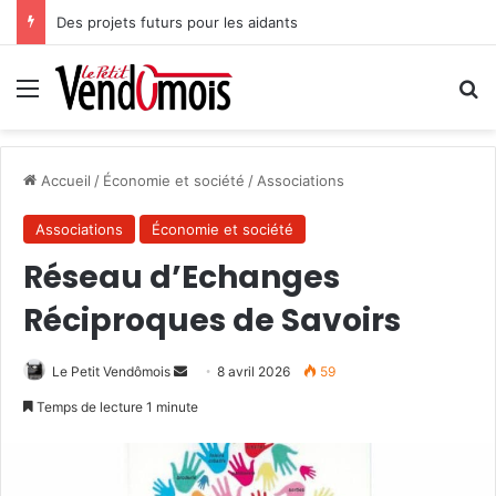
Des projets futurs pour les aidants
Menu
R
Accueil
/
Économie et société
/
Associations
Associations
Économie et société
Réseau d’Echanges
Réciproques de Savoirs
Le Petit Vendômois
E
8 avril 2026
59
n
Temps de lecture 1 minute
v
o
y