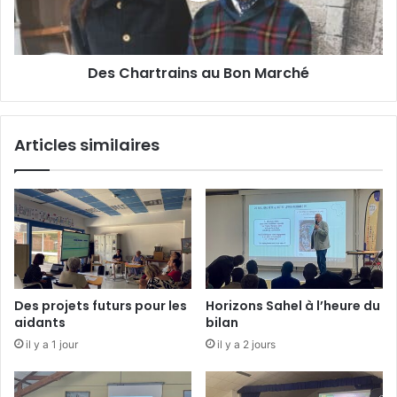
r
t
r
Des Chartrains au Bon Marché
a
i
n
s
Articles similaires
a
u
B
o
n
M
a
r
c
Des projets futurs pour les
Horizons Sahel à l’heure du
h
aidants
bilan
é
il y a 1 jour
il y a 2 jours