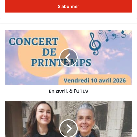
t
r
e
z
v
o
E
t
n
r
a
e
v
a
r
d
i
r
l
e
,
s
à
s
En avril, à l'UTLV
l
e
'
E
U
D
m
T
e
a
L
s
i
V
C
l
h
a