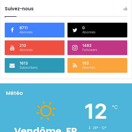
Suivez-nous
8711
0
Abonnés
Abonnés
210
1483
Abonnés
Followers
1613
153
Subscribers
Abonnés
Météo
12
℃
Vendôme, FR
28º - 12º