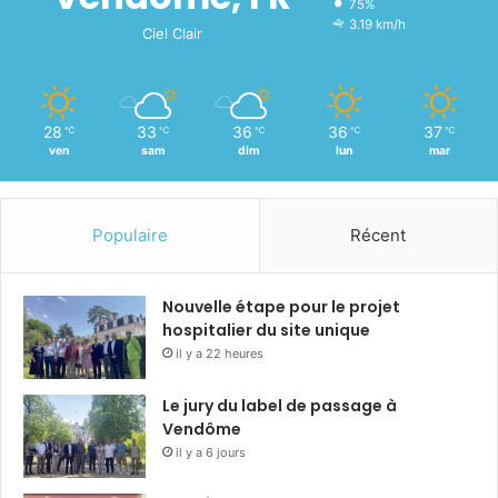
75%
3.19 km/h
Ciel Clair
28
33
36
36
37
℃
℃
℃
℃
℃
ven
sam
dim
lun
mar
Populaire
Récent
Nouvelle étape pour le projet
hospitalier du site unique
il y a 22 heures
Le jury du label de passage à
Vendôme
il y a 6 jours