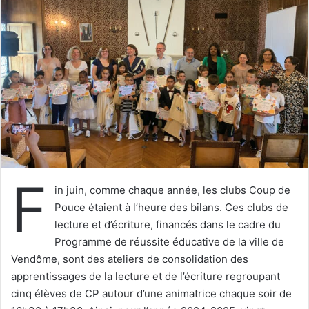
e
r
u
n
c
o
u
r
r
i
e
F
l
in juin, comme chaque année, les clubs Coup de
Pouce étaient à l’heure des bilans. Ces clubs de
lecture et d’écriture, financés dans le cadre du
Programme de réussite éducative de la ville de
Vendôme, sont des ateliers de consolidation des
apprentissages de la lecture et de l’écriture regroupant
cinq élèves de CP autour d’une animatrice chaque soir de