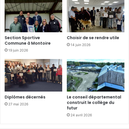
l
i
a
t
i
f
Section Sportive
Choisir de se rendre utile
s
Commune à Montoire
14 juin 2026
19 juin 2026
Diplômes décernés
Le conseil départemental
construit le collège du
27 mai 2026
futur
24 avril 2026