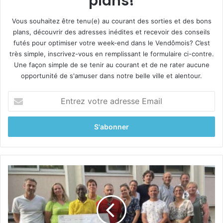
plans!
Vous souhaitez être tenu(e) au courant des sorties et des bons
plans, découvrir des adresses inédites et recevoir des conseils
futés pour optimiser votre week-end dans le Vendômois? C’est
très simple, inscrivez-vous en remplissant le formulaire ci-contre.
Une façon simple de se tenir au courant et de ne rater aucune
opportunité de s'amuser dans notre belle ville et alentour.
E
n
t
r
e
z
v
o
U
t
n
r
t
e
r
a
e
d
k