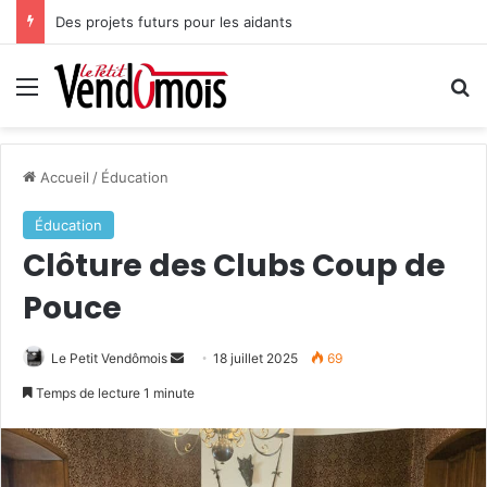
Des projets futurs pour les aidants
Menu
R
Accueil
/
Éducation
Éducation
Clôture des Clubs Coup de
Pouce
Le Petit Vendômois
E
18 juillet 2025
69
n
Temps de lecture 1 minute
v
o
y