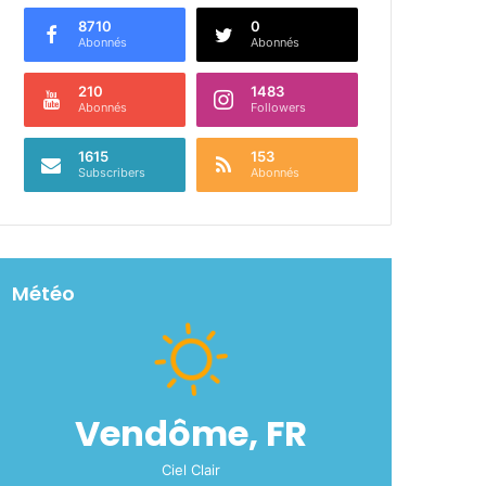
8710
0
Abonnés
Abonnés
210
1483
Abonnés
Followers
1615
153
Subscribers
Abonnés
Météo
Vendôme, FR
Ciel Clair