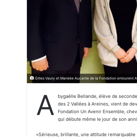
e
l
Gilles Vaury et Marieke Aucante de la Fondation entourent A
A
bygaëlle Bellande, élève de second
des 2 Vallées à Areines, vient de de
Fondation Un Avenir Ensemble, cheval
qui débute même le jour de son anni
«Sérieuse, brillante, une attitude remarquable