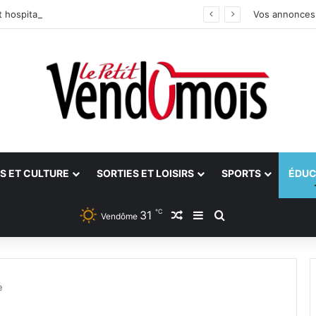
 hospitalier du site unique
Vos annonces
S ET CULTURE
SORTIES ET LOISIRS
SPORTS
ÉDUC
℃
31
Article Aléatoire
Sidebar (barre latéra
Rechercher
Vendôme
e