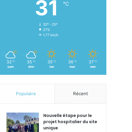
31
℃
32º - 25º
27%
1.77 km/h
32
35
35
36
37
℃
℃
℃
℃
℃
sam
dim
lun
mar
mer
Populaire
Récent
Nouvelle étape pour le
projet hospitalier du site
unique