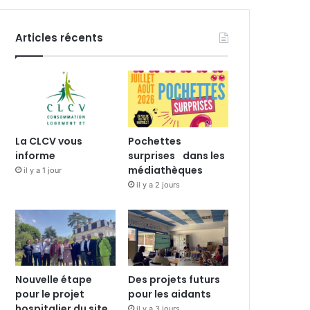
Articles récents
La CLCV vous
Pochettes
informe
surprises dans les
médiathèques
il y a 1 jour
il y a 2 jours
Nouvelle étape
Des projets futurs
pour le projet
pour les aidants
hospitalier du site
il y a 3 jours