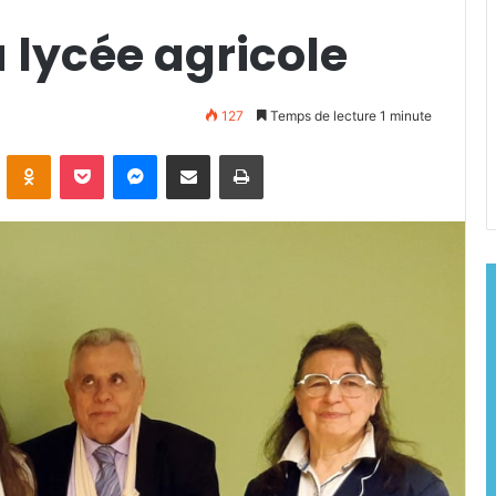
 lycée agricole
127
Temps de lecture 1 minute
ontakte
Odnoklassniki
Pocket
Messenger
Partager par email
Imprimer