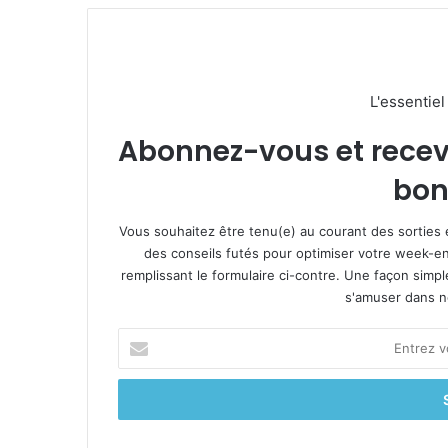
L'essentie
Abonnez-vous et recevez
bon
Vous souhaitez être tenu(e) au courant des sorties 
des conseils futés pour optimiser votre week-en
remplissant le formulaire ci-contre. Une façon simp
s'amuser dans not
E
n
t
r
e
z