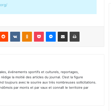
org/
Reddit
VKontakte
Odnoklassniki
Pocket
Messenger
Partager par email
Imprimer
ales, événements sportifs et culturels, reportages,
l rédige la moitié des articles du journal. C’est la figure
pond toujours avec le sourire aux très nombreuses sollicitations.
dômois par monts et par vaux et connaît le territoire par