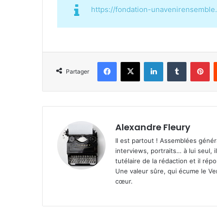
https://fondation-unavenirensemble.
Facebook
X
Linkedin
Tumblr
Pinterest
Partager
Alexandre Fleury
Il est partout ! Assemblées génér
interviews, portraits… à lui seul, i
tutélaire de la rédaction et il ré
Une valeur sûre, qui écume le Ven
cœur.