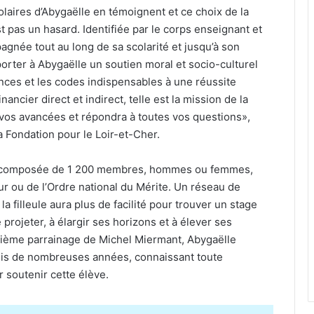
olaires d’Abygaëlle en témoignent et ce choix de la
t pas un hasard. Identifiée par le corps enseignant et
agnée tout au long de sa scolarité et jusqu’à son
porter à Abygaëlle un soutien moral et socio-culturel
ces et les codes indispensables à une réussite
nancier direct et indirect, telle est la mission de la
 vos avancées et répondra à toutes vos questions»,
a Fondation pour le Loir-et-Cher.
est composée de 1 200 membres, hommes ou femmes,
ur ou de l’Ordre national du Mérite. Un réseau de
la filleule aura plus de facilité pour trouver un stage
projeter, à élargir ses horizons et à élever ses
sième parrainage de Michel Miermant, Abygaëlle
puis de nombreuses années, connaissant toute
r soutenir cette élève.