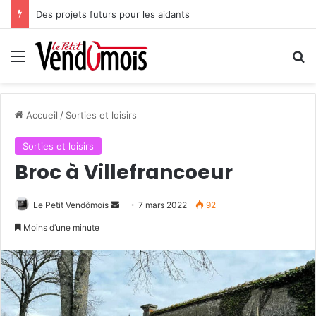
Des projets futurs pour les aidants
Menu
R
Accueil
/
Sorties et loisirs
Sorties et loisirs
Broc à Villefrancoeur
Le Petit Vendômois
E
7 mars 2022
92
n
Moins d’une minute
v
o
y
e
r