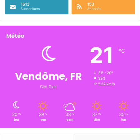
1613
153
Subscribers
Abonnés
Météo
21
℃
Vendôme, FR
21º - 20º
39%
5.62 km/h
Ciel Clair
20
29
33
37
35
℃
℃
℃
℃
℃
jeu
ven
sam
dim
lun