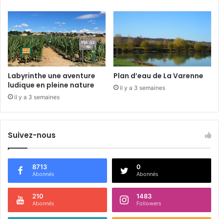
l
m
a
i
r
n
d
e
à
u
P
s
o
e
n
s
Labyrinthe une aventure
Plan d’eau de La Varenne
c
ludique en pleine nature
il y a 3 semaines
é
il y a 3 semaines
-
s
u
r
Suivez-nous
-
l
e
8713
0
Abonnés
Abonnés
-
L
o
210
1483
Abonnés
Followers
i
r