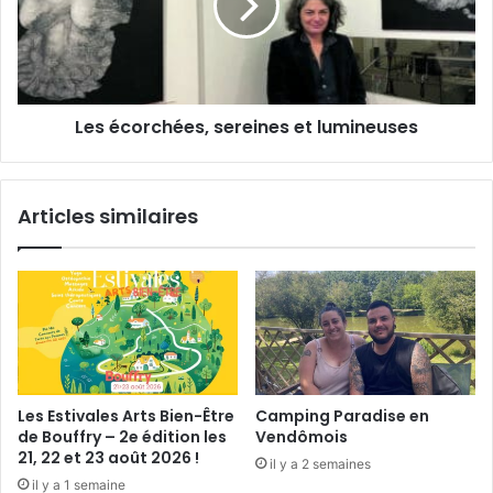
t
c
r
o
a
r
g
c
e
h
a
Les écorchées, sereines et lumineuses
é
u
e
x
s
M
,
Articles similaires
o
s
u
e
l
r
i
e
n
i
s
n
d
e
e
s
P
e
Les Estivales Arts Bien-Être
Camping Paradise en
a
t
de Bouffry – 2e édition les
Vendômois
i
l
21, 22 et 23 août 2026 !
il y a 2 semaines
l
u
il y a 1 semaine