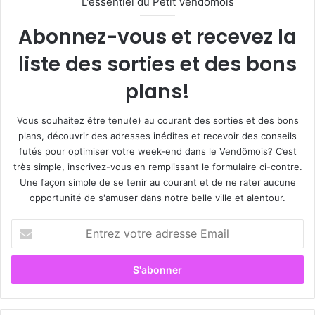
L'essentiel du Petit Vendomois
Abonnez-vous et recevez la
liste des sorties et des bons
plans!
Vous souhaitez être tenu(e) au courant des sorties et des bons
plans, découvrir des adresses inédites et recevoir des conseils
futés pour optimiser votre week-end dans le Vendômois? C’est
très simple, inscrivez-vous en remplissant le formulaire ci-contre.
Une façon simple de se tenir au courant et de ne rater aucune
opportunité de s'amuser dans notre belle ville et alentour.
E
n
t
r
e
z