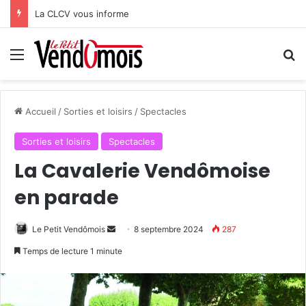
La CLCV vous informe
Menu
R
Accueil
/
Sorties et loisirs
/
Spectacles
Sorties et loisirs
Spectacles
La Cavalerie Vendômoise
en parade
Le Petit Vendômois
E
8 septembre 2024
287
n
Temps de lecture 1 minute
v
o
y