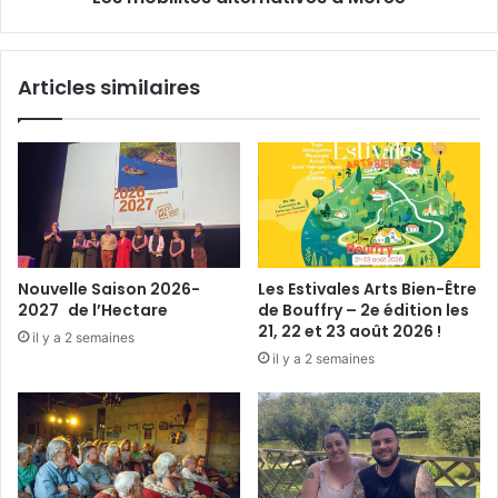
b
é
r
s
e
a
Articles similaires
l
l
'
t
a
e
r
r
t
n
i
a
s
t
a
i
n
v
Nouvelle Saison 2026-
Les Estivales Arts Bien-Être
a
e
2027 de l’Hectare
de Bouffry – 2e édition les
t
s
21, 22 et 23 août 2026 !
il y a 2 semaines
à
il y a 2 semaines
M
o
r
é
e