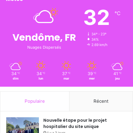
32
℃
Vendôme, FR
34º - 23º
34%
2.69 km/h
Nuages Dispersés
34
34
37
39
41
℃
℃
℃
℃
℃
dim
lun
mar
mer
jeu
Populaire
Récent
Nouvelle étape pour le projet
hospitalier du site unique
il y a 3 jours