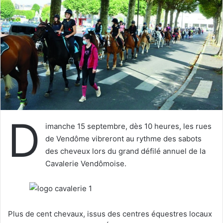
e
r
u
n
c
o
u
r
r
i
D
e
imanche 15 septembre, dès 10 heures, les rues
l
de Vendôme vibreront au rythme des sabots
des cheveux lors du grand défilé annuel de la
Cavalerie Vendômoise.
Plus de cent chevaux, issus des centres équestres locaux