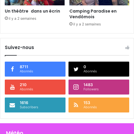
Un théâtre dans un écrin
Camping Paradise en
Vendômois
il y a 2 semaines
il y a 2 semaines
Suivez-nous
8711
0
Abonnés
Abonnés
210
1483
Abonnés
Followers
1616
153
Subscribers
Abonnés
Météo