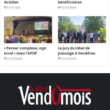
du bilan
bénéficiaires
il y a 1 jour
il y a 2 jours
« Penser complexe, agir
Le jury du label de
local » avec l’APHP
passage à Vendôme
il y a 3 jours
il y a 4 jours