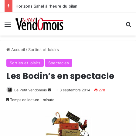
Horizons Sahel à l’heure du bilan
Menu
R
Accueil
/
Sorties et loisirs
Sorties et loisirs
Spectacles
Les Bodin’s en spectacle
Le Petit Vendômois
E
3 septembre 2014
278
n
Temps de lecture 1 minute
v
o
y
e
r