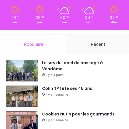
28
28
30
34
37
℃
℃
℃
℃
℃
mer
jeu
ven
sam
dim
Populaire
Récent
Le jury du label de passage à
Vendôme
il y a 4 jours
Colin TP fête ses 45 ans
il y a 1 semaine
Cookies Nut’s pour les gourmands
il y a 1 semaine