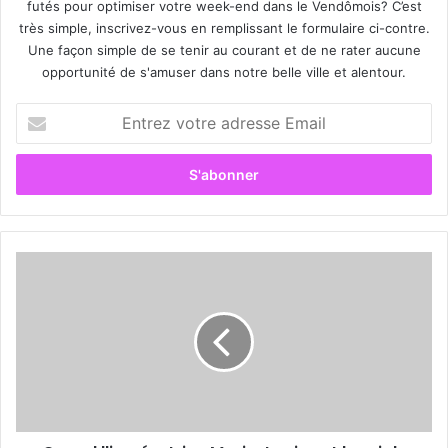
futés pour optimiser votre week-end dans le Vendômois? C’est
très simple, inscrivez-vous en remplissant le formulaire ci-contre.
Une façon simple de se tenir au courant et de ne rater aucune
opportunité de s'amuser dans notre belle ville et alentour.
E
n
t
r
e
z
v
o
Q
t
u
r
a
e
n
a
d
d
l
r
'
e
i
s
m