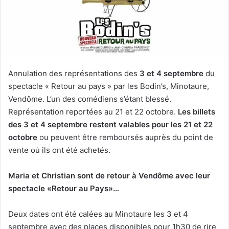
u
n
c
o
u
r
Annulation des représentations des
3 et 4 septembre
du
r
spectacle « Retour au pays » par les Bodin’s, Minotaure,
i
Vendôme. L’un des comédiens s’étant blessé.
e
Représentation reportées au 21 et 22 octobre.
Les billets
l
des 3 et 4 septembre restent valables pour les 21 et 22
octobre
ou peuvent être remboursés auprès du point de
vente où ils ont été achetés.
Maria et Christian sont de retour à Vendôme avec leur
spectacle «Retour au Pays»…
Deux dates ont été calées au Minotaure les 3 et 4
septembre avec des places disponibles pour 1h30 de rire