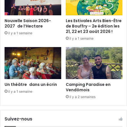
t
e
l
s
e
G
Nouvelle Saison 2026-
Les Estivales Arts Bien-Être
r
r
2027 de l’Hectare
de Bouffry – 2e édition les
o
a
21, 22 et 23 août 2026 !
il y a 1 semaine
i
n
il y a 1 semaine
d
d
e
s
R
P
o
r
m
é
e
s
.
.
Un théâtre dans un écrin
Camping Paradise en
.
Vendômois
il y a 1 semaine
(
il y a 2 semaines
p
a
r
t
Suivez-nous
i