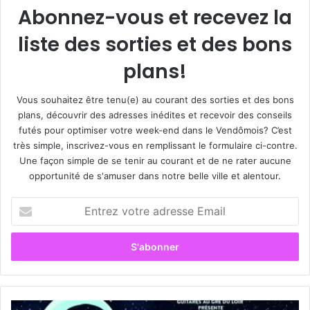
Abonnez-vous et recevez la
liste des sorties et des bons
plans!
Vous souhaitez être tenu(e) au courant des sorties et des bons
plans, découvrir des adresses inédites et recevoir des conseils
futés pour optimiser votre week-end dans le Vendômois? C’est
très simple, inscrivez-vous en remplissant le formulaire ci-contre.
Une façon simple de se tenir au courant et de ne rater aucune
opportunité de s'amuser dans notre belle ville et alentour.
E
n
t
r
e
z
v
o
D