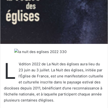
u
n
c
o
u
r
r
i
e
l
L
’édition 2022 de La Nuit des églises aura lieu du
23 juin au 3 juillet. La Nuit des églises, initiée par
l’Église de France, est une manifestation cultuelle
et culturelle inscrite dans le paysage estival des
diocèses depuis 2011, bénéficiant d’une reconnaissance à
l’échelle nationale, et à laquelle participent chaque année
plusieurs centaines d’églises.