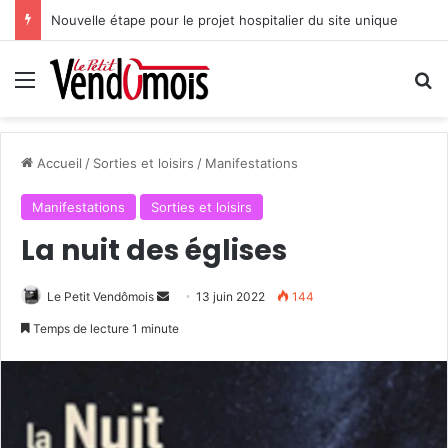
Nouvelle étape pour le projet hospitalier du site unique
Menu
R
Accueil
/
Sorties et loisirs
/
Manifestations
Manifestations
Sorties et loisirs
La nuit des églises
Le Petit Vendômois
E
13 juin 2022
144
n
Temps de lecture 1 minute
v
o
y
e
r