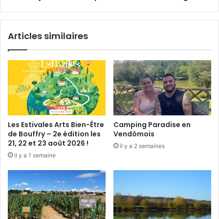
t
s
i
e
v
u
Articles similaires
a
r
l
o
d
p
e
é
V
e
e
n
n
n
d
e
ô
s
Les Estivales Arts Bien-Être
Camping Paradise en
m
d
de Bouffry – 2e édition les
Vendômois
e
e
21, 22 et 23 août 2026 !
il y a 2 semaines
o
l
il y a 1 semaine
r
'
g
a
a
r
n
c
i
h
s
é