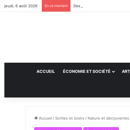
jeudi, 6 août 2026
En ce moment
Des projets futurs pour les aid
ACCUEIL
ÉCONOMIE ET SOCIÉTÉ
ART
Accueil
/
Sorties et loisirs
/
Nature et découvertes