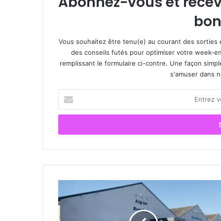
Abonnez-vous et recevez
bon
Vous souhaitez être tenu(e) au courant des sorties 
des conseils futés pour optimiser votre week-en
remplissant le formulaire ci-contre. Une façon simp
s'amuser dans not
E
n
t
r
e
z
v
o
t
V
r
e
e
n
a
t
d