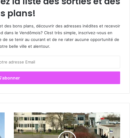
 la liste des sorties et des
s plans!
et des bons plans, découvrir des adresses inédites et recevoir
d dans le Vendômois? C’est très simple, inscrivez-vous en
le de se tenir au courant et de ne rater aucune opportunité de
re belle ville et alentour.
A
m
p
è