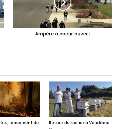
r
e
à
c
o
Ampère à coeur ouvert
e
u
r
o
u
v
e
r
t
rêts, lancement de
Retour du rucher à Vendôme