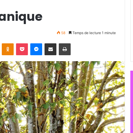
tanique
58
Temps de lecture 1 minute
ontakte
Odnoklassniki
Pocket
Messenger
Partager par email
Imprimer