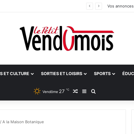
ants
Vos annonces
S ET CULTURE
SORTIES ET LOISIRS
SPORTS
ÉDUC
℃
27
Article Aléatoire
Sidebar (barre latéra
Rechercher
Vendôme
/
A la Maison Botanique