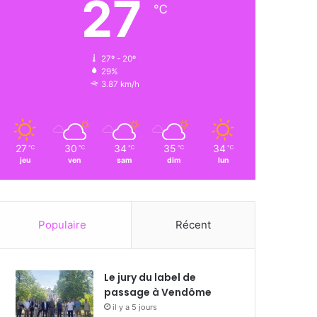
27
℃
27º - 20º
29%
3.87 km/h
27
30
34
35
34
℃
℃
℃
℃
℃
jeu
ven
sam
dim
lun
Populaire
Récent
Le jury du label de
passage à Vendôme
il y a 5 jours