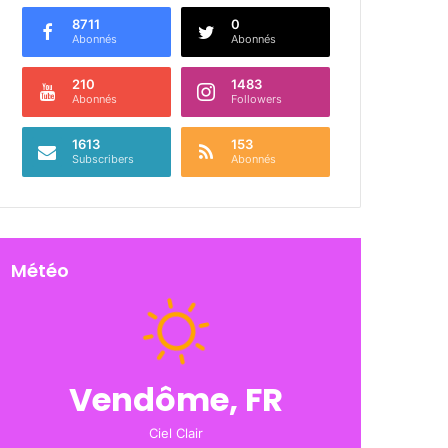
8711
0
Abonnés
Abonnés
210
1483
Abonnés
Followers
1613
153
Subscribers
Abonnés
Météo
Vendôme, FR
Ciel Clair