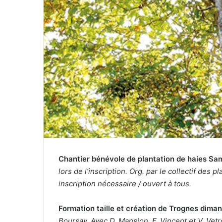
e
l
Chantier bénévole de plantation de haies Sam
lors de l’inscription. Org. par le collectif des
inscription nécessaire / ouvert à tous.
Formation taille et création de Trognes diman
Boursay. Avec D. Mansion, F. Vincent et V. Vetr