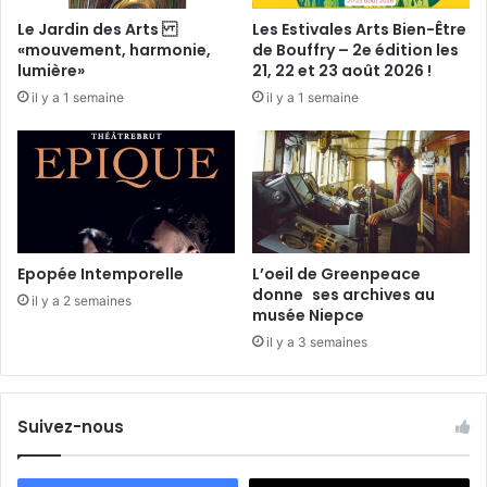
é
e
Le Jardin des Arts
Les Estivales Arts Bien-Être
b
«mouvement, harmonie,
de Bouffry – 2e édition les
r
lumière»
21, 22 et 23 août 2026 !
a
il y a 1 semaine
il y a 1 semaine
l
e
Epopée Intemporelle
L’oeil de Greenpeace
donne ses archives au
il y a 2 semaines
musée Niepce
il y a 3 semaines
Suivez-nous