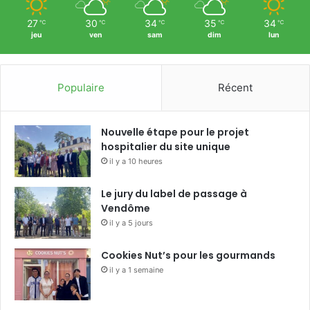
27
30
34
35
34
℃
℃
℃
℃
℃
jeu
ven
sam
dim
lun
Populaire
Récent
Nouvelle étape pour le projet
hospitalier du site unique
il y a 10 heures
Le jury du label de passage à
Vendôme
il y a 5 jours
Cookies Nut’s pour les gourmands
il y a 1 semaine