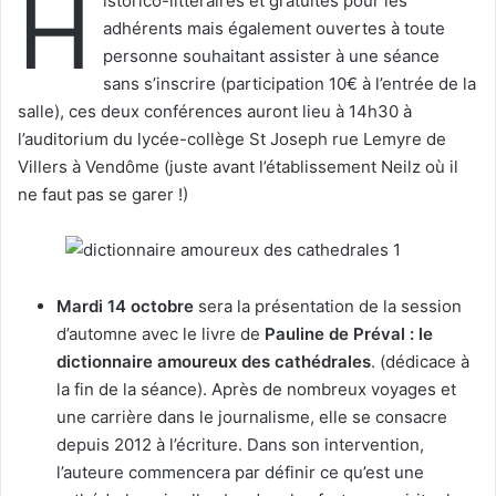
H
istorico-littéraires et gratuites pour les
e
adhérents mais également ouvertes à toute
r
personne souhaitant assister à une séance
u
sans s’inscrire (participation 10€ à l’entrée de la
n
salle), ces deux conférences auront lieu à 14h30 à
c
l’auditorium du lycée-collège St Joseph rue Lemyre de
o
Villers à Vendôme (juste avant l’établissement Neilz où il
u
ne faut pas se garer !)
r
r
i
e
l
Mardi 14 octobre
sera la présentation de la session
d’automne avec le livre de
Pauline de Préval : le
dictionnaire amoureux des cathédrales
. (dédicace à
la fin de la séance). Après de nombreux voyages et
une carrière dans le journalisme, elle se consacre
depuis 2012 à l’écriture. Dans son intervention,
l’auteure commencera par définir ce qu’est une