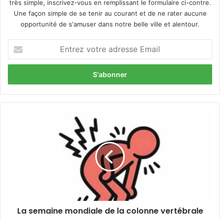
très simple, inscrivez-vous en remplissant le formulaire ci-contre.
Une façon simple de se tenir au courant et de ne rater aucune
opportunité de s'amuser dans notre belle ville et alentour.
E
n
t
r
e
z
v
o
L
t
a
r
s
e
e
a
m
d
a
r
i
e
n
s
e
s
La semaine mondiale de la colonne vertébrale
m
e