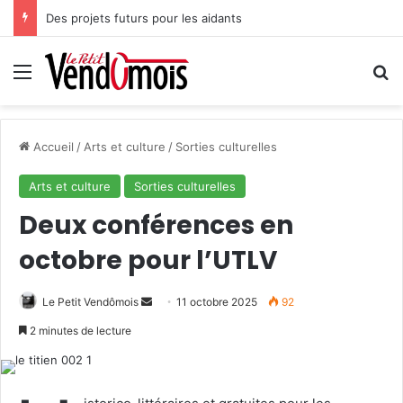
Des projets futurs pour les aidants
Menu
R
Accueil
/
Arts et culture
/
Sorties culturelles
Arts et culture
Sorties culturelles
Deux conférences en
octobre pour l’UTLV
Le Petit Vendômois
E
11 octobre 2025
92
n
2 minutes de lecture
v
o
y