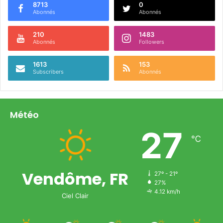
8713
0
Abonnés
Abonnés
210
1483
Abonnés
Followers
1613
153
Subscribers
Abonnés
Météo
27
℃
Vendôme, FR
27º - 21º
27%
4.12 km/h
Ciel Clair