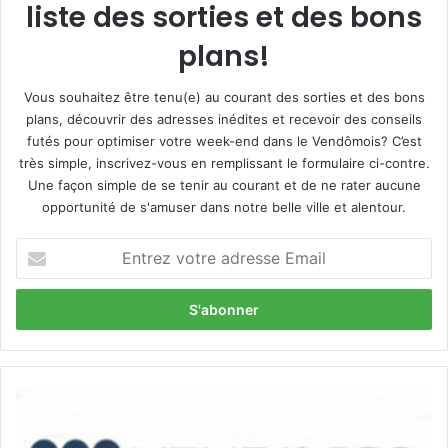
liste des sorties et des bons
plans!
Vous souhaitez être tenu(e) au courant des sorties et des bons
plans, découvrir des adresses inédites et recevoir des conseils
futés pour optimiser votre week-end dans le Vendômois? C’est
très simple, inscrivez-vous en remplissant le formulaire ci-contre.
Une façon simple de se tenir au courant et de ne rater aucune
opportunité de s'amuser dans notre belle ville et alentour.
E
n
t
r
e
z
v
o
V
t
e
r
n