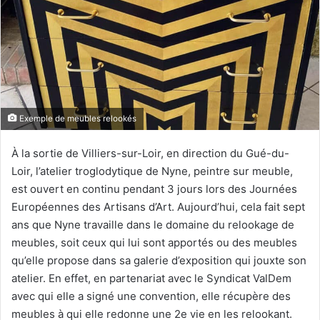
u
n
c
o
u
r
r
Exemple de meubles relookés
i
e
À la sortie de Villiers-sur-Loir, en direction du Gué-du-
l
Loir, l’atelier troglodytique de Nyne, peintre sur meuble,
est ouvert en continu pendant 3 jours lors des Journées
Européennes des Artisans d’Art. Aujourd’hui, cela fait sept
ans que Nyne travaille dans le domaine du relookage de
meubles, soit ceux qui lui sont apportés ou des meubles
qu’elle propose dans sa galerie d’exposition qui jouxte son
atelier. En effet, en partenariat avec le Syndicat ValDem
avec qui elle a signé une convention, elle récupère des
meubles à qui elle redonne une 2e vie en les relookant.