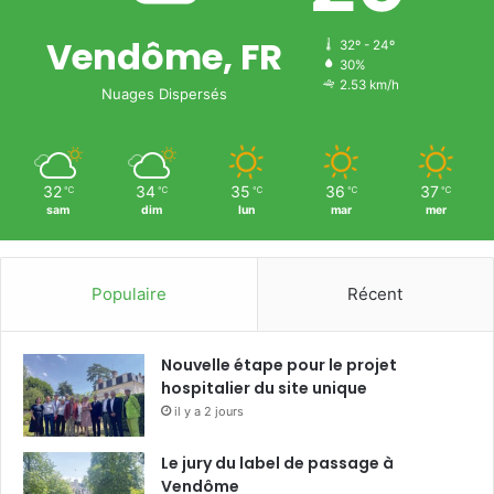
Vendôme, FR
32º - 24º
30%
2.53 km/h
Nuages Dispersés
32
34
35
36
37
℃
℃
℃
℃
℃
sam
dim
lun
mar
mer
Populaire
Récent
Nouvelle étape pour le projet
hospitalier du site unique
il y a 2 jours
Le jury du label de passage à
Vendôme