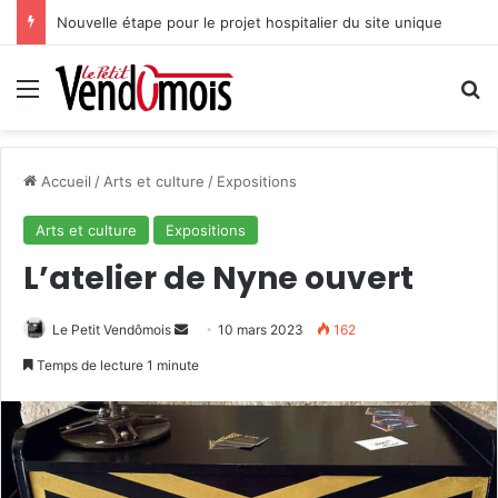
Nouvelle étape pour le projet hospitalier du site unique
Menu
R
Accueil
/
Arts et culture
/
Expositions
Arts et culture
Expositions
L’atelier de Nyne ouvert
Le Petit Vendômois
E
10 mars 2023
162
n
Temps de lecture 1 minute
v
o
y
e
r