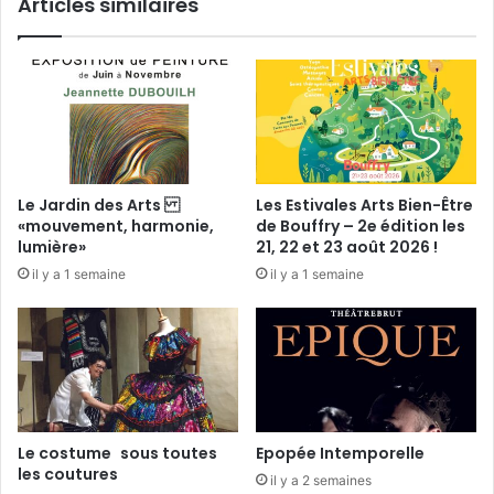
Articles similaires
e
m
a
i
n
t
i
e
n
Le Jardin des Arts
Les Estivales Arts Bien-Être
d
«mouvement, harmonie,
de Bouffry – 2e édition les
e
lumière»
21, 22 et 23 août 2026 !
l
il y a 1 semaine
il y a 1 semaine
a
m
a
t
e
r
n
i
Le costume sous toutes
Epopée Intemporelle
t
les coutures
il y a 2 semaines
é