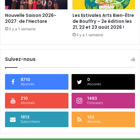
Nouvelle Saison 2026-
Les Estivales Arts Bien-Être
2027 de l’Hectare
de Bouffry – 2e édition les
21, 22 et 23 août 2026 !
il y a 1 semaine
il y a 1 semaine
Suivez-nous
8710
0
Abonnés
Abonnés
210
1483
Abonnés
Followers
1613
153
Subscribers
Abonnés