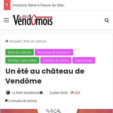
Horizons Sahel à l’heure du bilan
Menu
R
Accueil
/
Arts et culture
Arts et culture
Musique et concerts
Sorties culturelles
Sorties et loisirs
Spectacles
Un été au château de
Vendôme
Le Petit Vendômois
E
2 juillet 2025
393
n
2 minutes de lecture
v
o