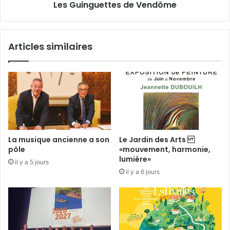
Les Guinguettes de Vendôme
»
e
t
t
e
Articles similaires
s
d
e
V
e
n
d
ô
m
La musique ancienne a son
Le Jardin des Arts
e
pôle
«mouvement, harmonie,
lumière»
il y a 5 jours
il y a 6 jours