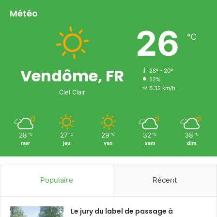
Météo
26
℃
Vendôme, FR
28º - 20º
52%
6.32 km/h
Ciel Clair
28
27
29
32
38
℃
℃
℃
℃
℃
mer
jeu
ven
sam
dim
Populaire
Récent
Le jury du label de passage à