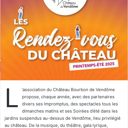
y
e
r
u
n
c
o
u
r
r
i
e
L
l
’association du Château Bourbon de Vendôme
propose, chaque année, avec des partenaires
divers ses Impromptus, des spectacles tous les
dimanches matins et ses Soirées d’été dans les
jardins suspendus au-dessus de Vendôme, lieu privilégié
au château. De la musique, du théâtre, gala lyrique,