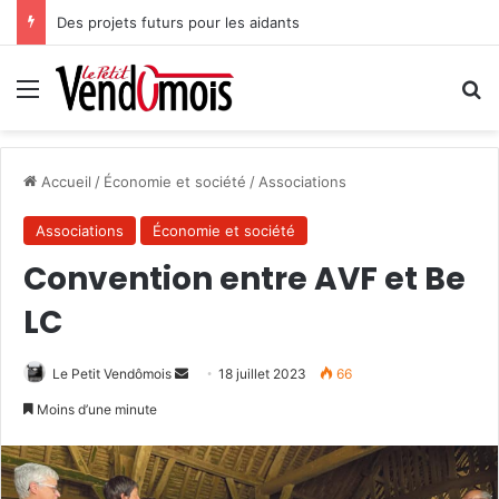
Des projets futurs pour les aidants
Menu
R
Accueil
/
Économie et société
/
Associations
Associations
Économie et société
Convention entre AVF et Be
LC
Le Petit Vendômois
E
18 juillet 2023
66
n
Moins d’une minute
v
o
y