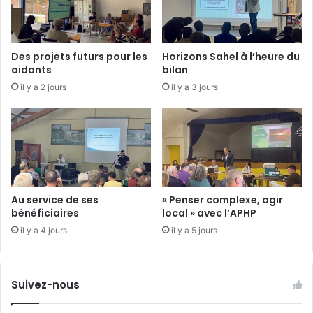
u
n
e
é
Des projets futurs pour les
Horizons Sahel à l’heure du
v
aidants
bilan
i
il y a 2 jours
il y a 3 jours
d
e
n
c
e
p
o
u
Au service de ses
« Penser complexe, agir
r
bénéficiaires
local » avec l’APHP
l
il y a 4 jours
il y a 5 jours
e
d
é
p
Suivez-nous
a
r