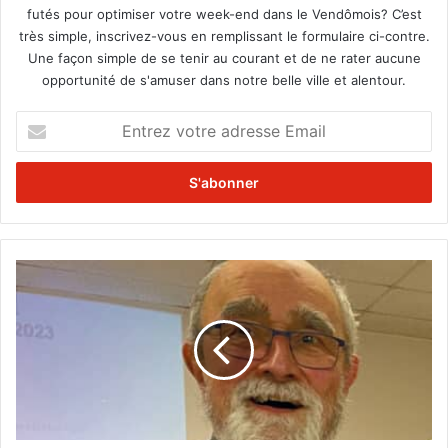
futés pour optimiser votre week-end dans le Vendômois? C’est
très simple, inscrivez-vous en remplissant le formulaire ci-contre.
Une façon simple de se tenir au courant et de ne rater aucune
opportunité de s'amuser dans notre belle ville et alentour.
E
n
t
r
e
z
v
o
N
t
o
r
u
e
v
a
e
d
a
r
u
e
p
s
r