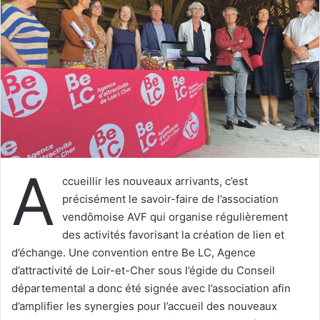
e
r
u
n
c
o
u
r
r
i
A
e
ccueillir les nouveaux arrivants, c’est
l
précisément le savoir-faire de l’association
vendômoise AVF qui organise régulièrement
des activités favorisant la création de lien et
d’échange. Une convention entre Be LC, Agence
d’attractivité de Loir-et-Cher sous l’égide du Conseil
départemental a donc été signée avec l’association afin
d’amplifier les synergies pour l’accueil des nouveaux