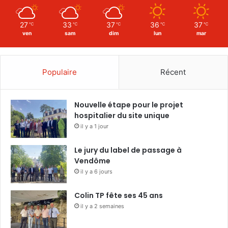
27
33
37
36
37
℃
℃
℃
℃
℃
ven
sam
dim
lun
mar
Populaire
Récent
Nouvelle étape pour le projet
hospitalier du site unique
il y a 1 jour
Le jury du label de passage à
Vendôme
il y a 6 jours
Colin TP fête ses 45 ans
il y a 2 semaines