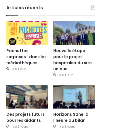
Articles récents
Pochettes
Nouvelle étape
surprises dans les
pour le projet
médiathèques
hospitalier du site
unique
il y a 1 jour
il y a 1 jour
Des projets futurs
Horizons Sahel à
pour les aidants
l’heure du bilan
il y a 2 jours
il y a 3 jours