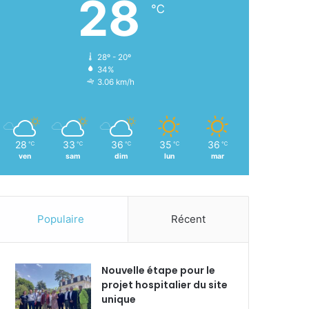
28
℃
28º - 20º
34%
3.06 km/h
28
33
36
35
36
℃
℃
℃
℃
℃
ven
sam
dim
lun
mar
Populaire
Récent
Nouvelle étape pour le
projet hospitalier du site
unique