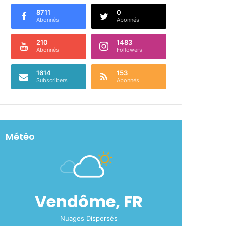
8711
0
Abonnés
Abonnés
210
1483
Abonnés
Followers
1614
153
Subscribers
Abonnés
Météo
Vendôme, FR
Nuages Dispersés