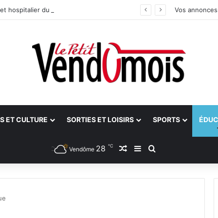
et hospitalier du site unique
Vos annonces
S ET CULTURE
SORTIES ET LOISIRS
SPORTS
ÉDUC
℃
28
Article Aléatoire
Sidebar (barre latéra
Rechercher
Vendôme
ue