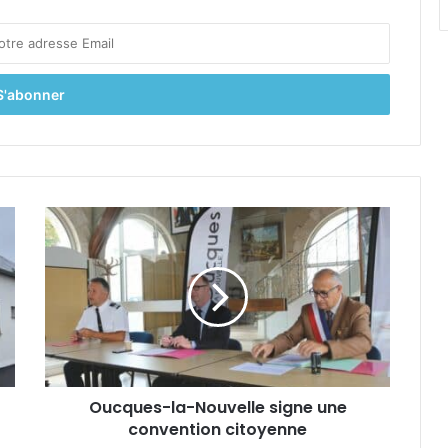
O
u
c
q
u
e
s
-
l
Oucques-la-Nouvelle signe une
a
convention citoyenne
-
N