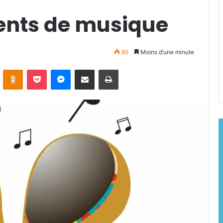
ments de musique
86
Moins d’une minute
ontakte
Odnoklassniki
Pocket
Messenger
Partager par email
Imprimer