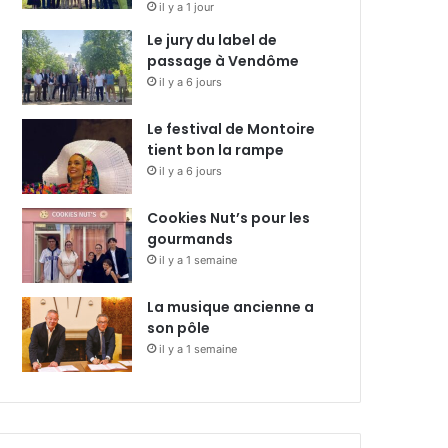
il y a 1 jour
Le jury du label de
passage à Vendôme
il y a 6 jours
Le festival de Montoire
tient bon la rampe
il y a 6 jours
Cookies Nut’s pour les
gourmands
il y a 1 semaine
La musique ancienne a
son pôle
il y a 1 semaine