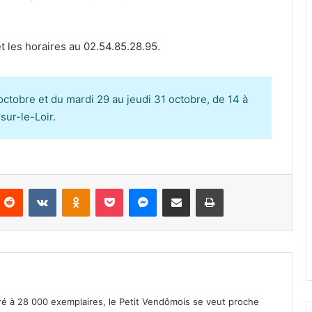
et les horaires au 02.54.85.28.95.
octobre et du mardi 29 au jeudi 31 octobre, de 14 à
sur-le-Loir.
Reddit
VKontakte
Odnoklassniki
Pocket
Messenger
Partager par email
Imprimer
iré à 28 000 exemplaires, le Petit Vendômois se veut proche