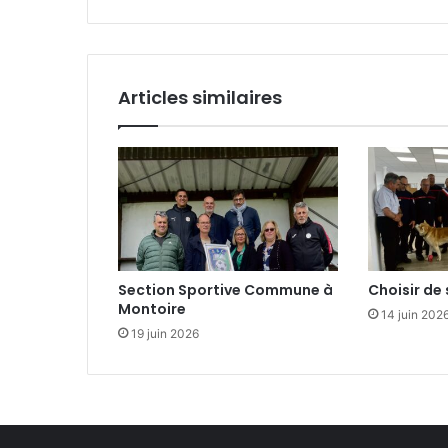
a
o
i
u
l
t
e
Articles similaires
n
e
u
v
e
Section Sportive Commune à
Choisir de 
Montoire
14 juin 202
19 juin 2026