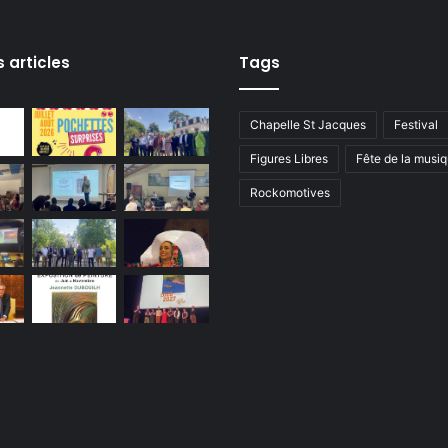
t
i
o
s articles
Tags
n
c
i
Chapelle St Jacques
Festival
t
Figures Libres
Fête de la musi
o
y
Rockomotives
e
n
n
e