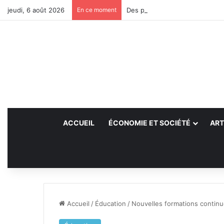
jeudi, 6 août 2026
En ce moment
Des projets futurs pour les aid
ACCUEIL
ÉCONOMIE ET SOCIÉTÉ
ART
Accueil
/
Éducation
/
Nouvelles formations contin