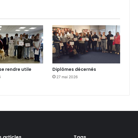
m
i
s
t
e
s
se rendre utile
Diplômes décernés
6
27 mai 2026
s articles
Tags