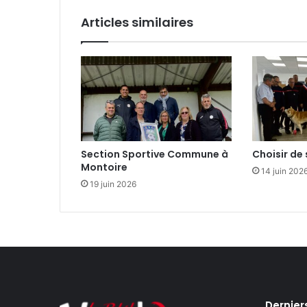
l
r
Articles similaires
H
o
r
i
z
o
n
s
S
Section Sportive Commune à
Choisir de 
a
Montoire
14 juin 202
h
19 juin 2026
e
l
Dernier