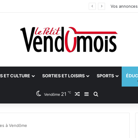
ants
Vos annonces
S ET CULTURE
SORTIES ET LOISIRS
SPORTS
ÉDUC
℃
21
Article Aléatoire
Sidebar (barre latéra
Rechercher
Vendôme
ues à Vendôme