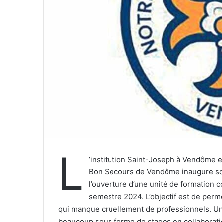
r
r
i
e
l
L
’institution Saint-Joseph à Vendôme e
Bon Secours de Vendôme inaugure son 
l’ouverture d’une unité de formation
semestre 2024. L’objectif est de perme
qui manque cruellement de professionnels. Une
beaucoup sous forme de stages en collaborati