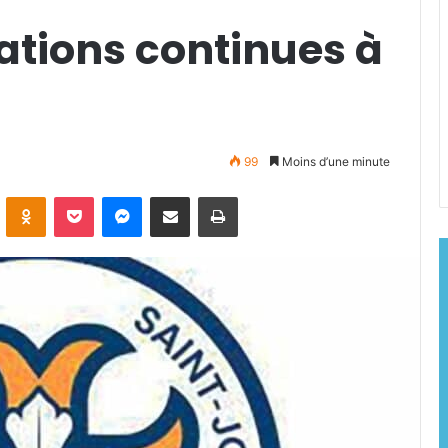
ations continues à
99
Moins d’une minute
ontakte
Odnoklassniki
Pocket
Messenger
Partager par email
Imprimer