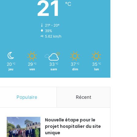
21
℃
21º - 20º
39%
5.62 km/h
20
29
33
37
35
℃
℃
℃
℃
℃
jeu
ven
sam
dim
lun
Populaire
Récent
Nouvelle étape pour le
projet hospitalier du site
unique