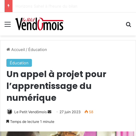
Au service de ses bénéficiaires
Menu
R
Accueil
/
Éducation
Éducation
Un appel à projet pour
l’apprentissage du
numérique
Le Petit Vendômois
E
27 juin 2023
58
n
Temps de lecture 1 minute
v
o