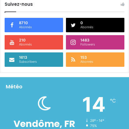
Suivez-nous
8710
0
Abonnés
Abonnés
210
1483
Abonnés
Followers
1613
153
Subscribers
Abonnés
Météo
14
℃
Vendôme, FR
28º - 14º
75%