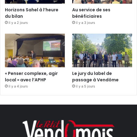
Horizons Sahel à l’heure
Au service de ses
du bilan
bénéficiaires
il y a 2 jours
il y a 3 jours
« Penser complexe, agir
Le jury du label de
local » avec l’APHP
passage à Vendôme
il y a 4 jours
il y a 5 jours