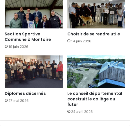
t
i
o
n
Section Sportive
Choisir de se rendre utile
Commune à Montoire
14 juin 2026
19 juin 2026
Diplômes décernés
Le conseil départemental
construit le collège du
27 mai 2026
futur
24 avril 2026