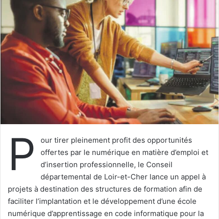
y
e
r
u
n
c
o
u
r
r
i
P
e
our tirer pleinement profit des opportunités
l
offertes par le numérique en matière d’emploi et
d’insertion professionnelle, le Conseil
départemental de Loir-et-Cher lance un appel à
projets à destination des structures de formation afin de
faciliter l’implantation et le développement d’une école
numérique d’apprentissage en code informatique pour la