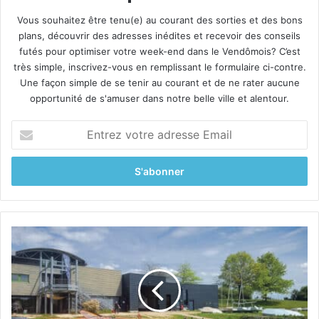
Vous souhaitez être tenu(e) au courant des sorties et des bons
plans, découvrir des adresses inédites et recevoir des conseils
futés pour optimiser votre week-end dans le Vendômois? C’est
très simple, inscrivez-vous en remplissant le formulaire ci-contre.
Une façon simple de se tenir au courant et de ne rater aucune
opportunité de s'amuser dans notre belle ville et alentour.
E
n
t
r
e
z
v
o
N
t
e
r
o
e
v
a
e
d
n