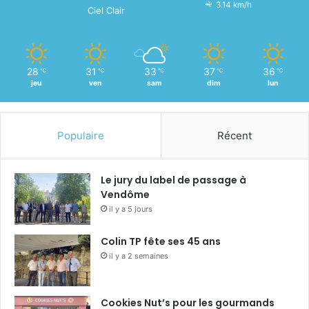
3.14 km/h
Ciel Clair
28
31
33
37
36
℃
℃
℃
℃
℃
jeu
ven
sam
dim
lun
Populaire
Récent
Le jury du label de passage à
Vendôme
il y a 5 jours
Colin TP fête ses 45 ans
il y a 2 semaines
Cookies Nut’s pour les gourmands