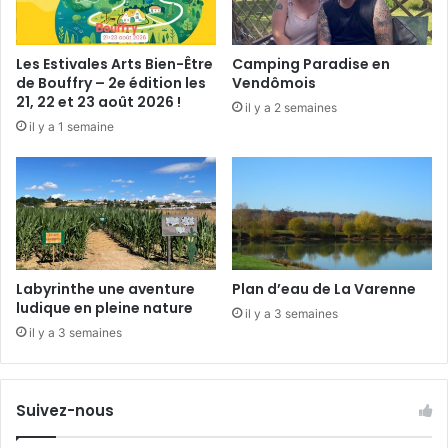
i
n
2
Les Estivales Arts Bien-Être
Camping Paradise en
0
de Bouffry – 2e édition les
Vendômois
1
21, 22 et 23 août 2026 !
il y a 2 semaines
7
il y a 1 semaine
Labyrinthe une aventure
Plan d’eau de La Varenne
ludique en pleine nature
il y a 3 semaines
il y a 3 semaines
Suivez-nous