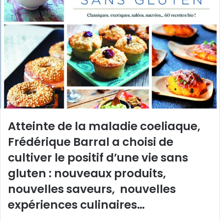
e
r
u
n
c
o
u
r
r
i
e
Atteinte de la maladie coeliaque,
l
Frédérique Barral a choisi de
cultiver le positif d’une vie sans
gluten : nouveaux produits,
nouvelles saveurs, nouvelles
expériences culinaires…