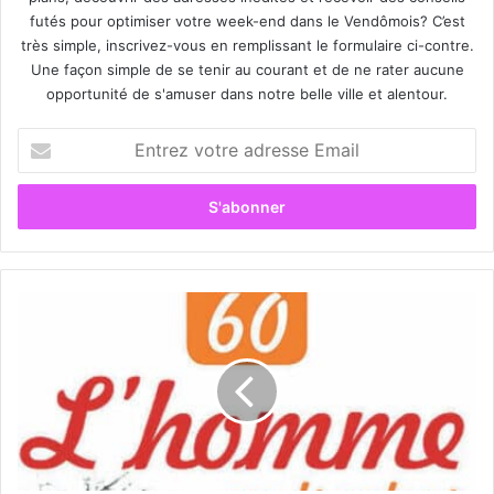
futés pour optimiser votre week-end dans le Vendômois? C’est
très simple, inscrivez-vous en remplissant le formulaire ci-contre.
Une façon simple de se tenir au courant et de ne rater aucune
opportunité de s'amuser dans notre belle ville et alentour.
E
n
t
r
e
z
v
o
«
t
L
r
’
e
H
a
o
d
m
r
m
e
e
s
a