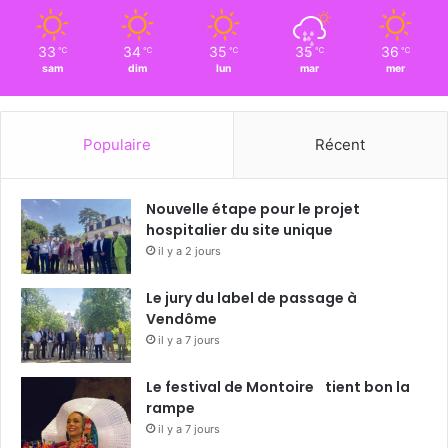
33
34
35
35
36
℃
℃
℃
℃
℃
sam
dim
lun
mar
mer
Populaire
Récent
Nouvelle étape pour le projet
hospitalier du site unique
il y a 2 jours
Le jury du label de passage à
Vendôme
il y a 7 jours
Le festival de Montoire tient bon la
rampe
il y a 7 jours