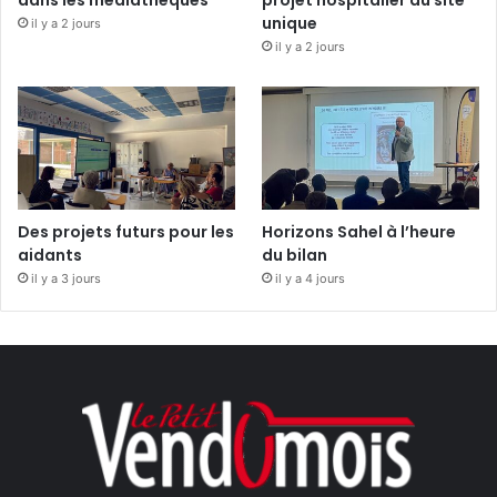
dans les médiathèques
projet hospitalier du site
unique
il y a 2 jours
il y a 2 jours
Des projets futurs pour les
Horizons Sahel à l’heure
aidants
du bilan
il y a 3 jours
il y a 4 jours