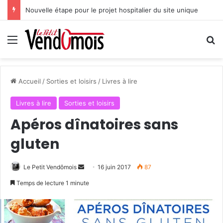
Nouvelle étape pour le projet hospitalier du site unique
Menu
R
Accueil
/
Sorties et loisirs
/
Livres à lire
Livres à lire
Sorties et loisirs
Apéros dînatoires sans
gluten
Le Petit Vendômois
E
16 juin 2017
87
n
Temps de lecture 1 minute
v
o
y