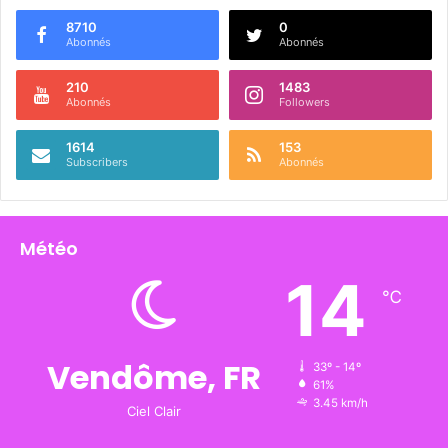
8710
0
Abonnés
Abonnés
210
1483
Abonnés
Followers
1614
153
Subscribers
Abonnés
Météo
14
℃
Vendôme, FR
33º - 14º
61%
3.45 km/h
Ciel Clair