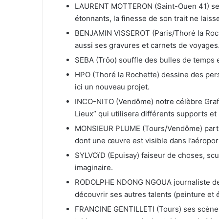
LAURENT MOTTERON (Saint-Ouen 41) ses 
étonnants, la finesse de son trait ne lais
BENJAMIN VISSEROT (Paris/Thoré la Roche
aussi ses gravures et carnets de voyages
SEBA (Trôo) souffle des bulles de temps e
HPO (Thoré la Rochette) dessine des pers
ici un nouveau projet.
INCO-NITO (Vendôme) notre célèbre Graff
Lieux” qui utilisera différents supports e
MONSIEUR PLUME (Tours/Vendôme) parti vivr
dont une œuvre est visible dans l’aéropo
SYLVOïD (Epuisay) faiseur de choses, scul
imaginaire.
RODOLPHE NDONG NGOUA journaliste de p
découvrir ses autres talents (peinture et é
FRANCINE GENTILLETI (Tours) ses scènes 