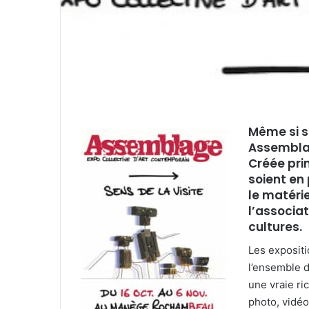
r
r
i
e
l
Même si s
Assembla
Créée pri
soient en 
le matérie
l’associa
cultures.
Les expositi
l’ensemble d
une vraie ri
photo, vidéo,