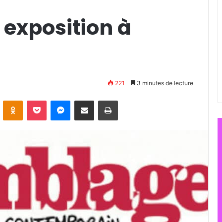
exposition à
221
3 minutes de lecture
ontakte
Odnoklassniki
Pocket
Messenger
Partager par email
Imprimer