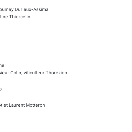
 Doumey Durieux-Assima
ine Thiercelin
ôme
eur Colin, viticulteur Thorézien
o
ot et Laurent Motteron