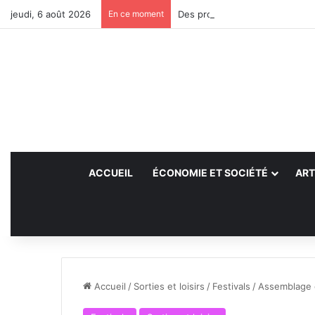
jeudi, 6 août 2026
En ce moment
Des projets futurs pour les aid
ACCUEIL
ÉCONOMIE ET SOCIÉTÉ
ART
Accueil
/
Sorties et loisirs
/
Festivals
/
Assemblage 