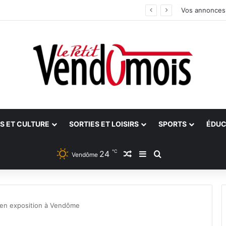
ants
Vos annonces
S ET CULTURE
SORTIES ET LOISIRS
SPORTS
ÉDUC
℃
24
Article Aléatoire
Sidebar (barre latéra
Rechercher
Vendôme
en exposition à Vendôme