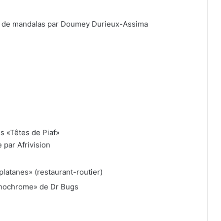
ion de mandalas par Doumey Durieux-Assima
es «Têtes de Piaf»
e par Afrivision
latanes» (restaurant-routier)
onochrome» de Dr Bugs