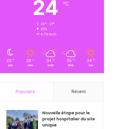
24
℃
24º - 21º
33%
4.79 km/h
23
29
34
35
34
℃
℃
℃
℃
℃
jeu
ven
sam
dim
lun
Populaire
Récent
Nouvelle étape pour le
projet hospitalier du site
unique