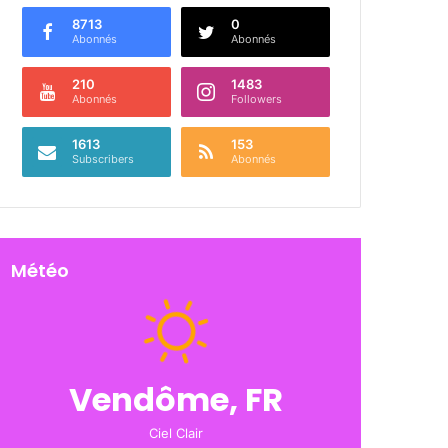
8713
0
Abonnés
Abonnés
210
1483
Abonnés
Followers
1613
153
Subscribers
Abonnés
Météo
Vendôme, FR
Ciel Clair