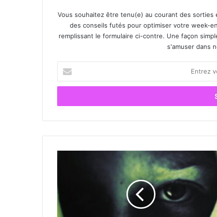
Vous souhaitez être tenu(e) au courant des sorties 
des conseils futés pour optimiser votre week-en
remplissant le formulaire ci-contre. Une façon simp
s'amuser dans not
E
n
t
r
e
z
v
o
t
«
r
D
e
’
a
u
d
n
r
m
e
a