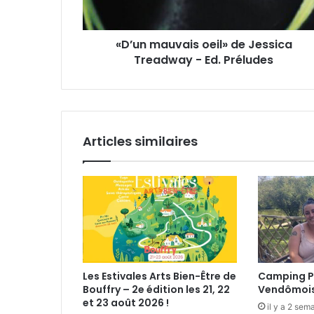
s
u
s
v
e
«D’un mauvais oeil» de Jessica
a
E
Treadway - Ed. Préludes
i
m
s
a
o
i
e
l
i
l
Articles similaires
»
d
e
J
e
s
s
i
c
Les Estivales Arts Bien-Être de
Camping P
a
Bouffry – 2e édition les 21, 22
Vendômoi
T
et 23 août 2026 !
il y a 2 sem
r