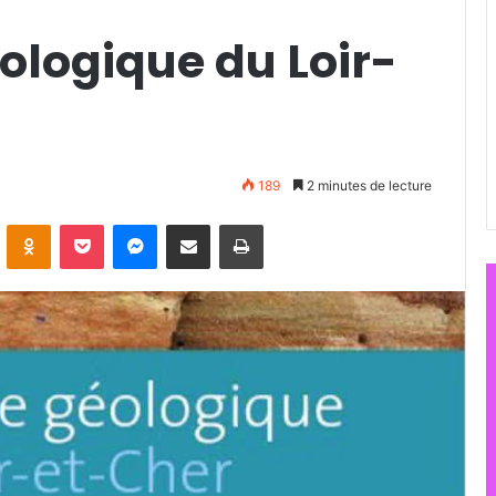
ologique du Loir-
189
2 minutes de lecture
ontakte
Odnoklassniki
Pocket
Messenger
Partager par email
Imprimer