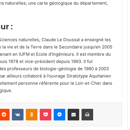
ons naturelles; une carte géologique du département,
ur :
ciences naturelles, Claude Le Doussal a enseigné les
 la vie et de la Terre dans le Secondaire jusqu’en 2005
rvenant en IUFM et Ecole d’Ingénieurs. Il est membre du
s 1978 et vice-président depuis 1993. Il fut
 des professeurs de biologie-géologie de 1980 à 2003
par ailleurs collaboré à l’ouvrage Stratotype Aquitanien
ellement personne référente pour le Loir-et-Cher dans
gique.
Reddit
VKontakte
Odnoklassniki
Pocket
Messenger
Partager par email
Imprimer