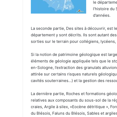
le départeme
l’histoire d
d’années.
La seconde partie, Des sites à découvrir, est l
département y sont décrits. Ils sont autant de
sorties sur le terrain pour collégiens, lycéens,
Si la notion de patrimoine géologique est la
éléments de géologie appliquée tels que le s
en-Sologne, l’extraction des granulats alluvionn
attirée sur certains risques naturels géologiq
cavités souterraines…) et la gestion des resso
La dernière partie, Roches et formations géol
relatives aux composants du sous-sol de la ré
craies, Argile à silex, «Eocène détritique », F
du Blésois, Faluns du Blésois, Sables et argil