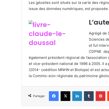
Les géosites sont situés sur la carte des régi
issue des données numériques, est proposée.
L’aute
Agrégé de S
Sciences de
et fut inte
CDPNE depui
également président régional de l’association
et vice-président national de 1996 à 2005. Il a 
(2014- coédition MNHN et Biotope) et est actu
la Commis-sion régionale du patrimoine géolo
Facebook
X
Linkedin
Tumblr
Pinterest
Partager