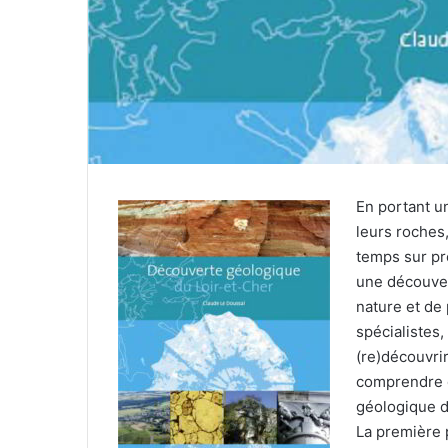
r
r
i
e
l
En portant un
leurs roches
temps sur prè
une découver
nature et de 
spécialistes,
(re)découvri
comprendre q
géologique d
La première p