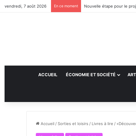
vendredi, 7 août 2026
En ce moment
Nouvelle étape pour le proj
ACCUEIL
ÉCONOMIE ET SOCIÉTÉ
ART
Accueil
/
Sorties et loisirs
/
Livres à lire
/
«Découver