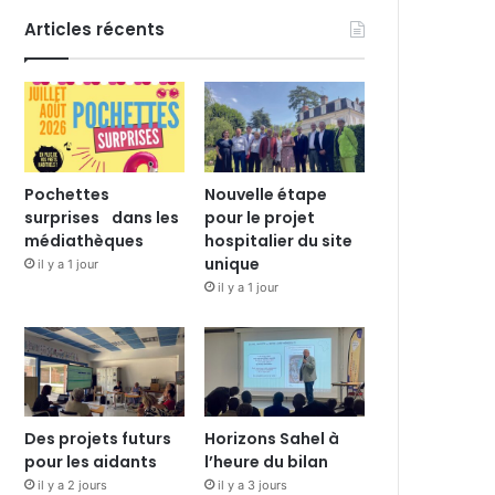
Articles récents
Pochettes
Nouvelle étape
surprises dans les
pour le projet
médiathèques
hospitalier du site
unique
il y a 1 jour
il y a 1 jour
Des projets futurs
Horizons Sahel à
pour les aidants
l’heure du bilan
il y a 2 jours
il y a 3 jours