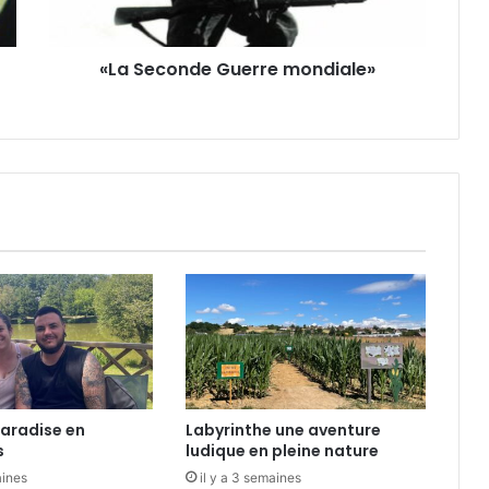
n
d
«La Seconde Guerre mondiale»
e
G
u
e
r
r
e
m
o
n
d
i
a
l
e
»
aradise en
Labyrinthe une aventure
s
ludique en pleine nature
aines
il y a 3 semaines