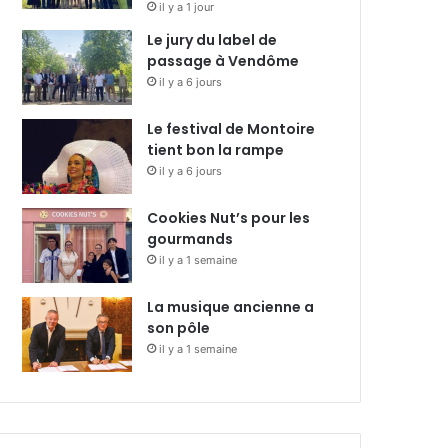
il y a 1 jour
Le jury du label de
passage à Vendôme
il y a 6 jours
Le festival de Montoire
tient bon la rampe
il y a 6 jours
Cookies Nut’s pour les
gourmands
il y a 1 semaine
La musique ancienne a
son pôle
il y a 1 semaine