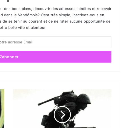
et des bons plans, découvrir des adresses inédites et recevoir
d dans le Vendômois? C’est très simple, inscrivez-vous en
le de se tenir au courant et de ne rater aucune opportunité de
re belle ville et alentour.
«
L
a
S
e
c
o