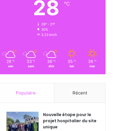
28
℃
28º - 21º
30%
3.23 km/h
28
33
36
35
36
℃
℃
℃
℃
℃
ven
sam
dim
lun
mar
Populaire
Récent
Nouvelle étape pour le
projet hospitalier du site
unique