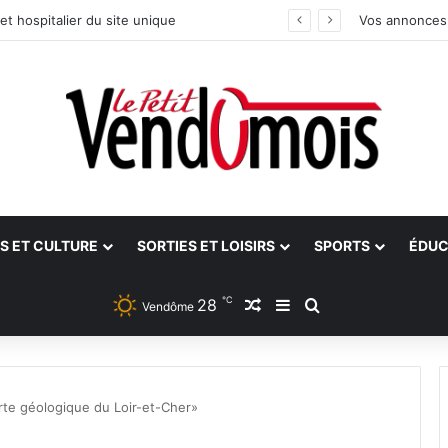
et hospitalier du site unique
Vos annonces
S ET CULTURE
SORTIES ET LOISIRS
SPORTS
ÉDUC
℃
28
Article Aléatoire
Sidebar (barre latéra
Rechercher
Vendôme
te géologique du Loir-et-Cher»