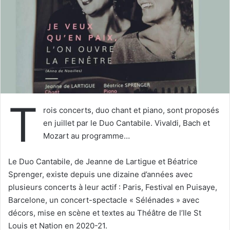
u
n
c
o
u
r
r
i
T
e
rois concerts, duo chant et piano, sont proposés
l
en juillet par le Duo Cantabile. Vivaldi, Bach et
Mozart au programme…
Le Duo Cantabile, de Jeanne de Lartigue et Béatrice
Sprenger, existe depuis une dizaine d’années avec
plusieurs concerts à leur actif : Paris, Festival en Puisaye,
Barcelone, un concert-spectacle « Sélénades » avec
décors, mise en scène et textes au Théâtre de l’Ile St
Louis et Nation en 2020-21.