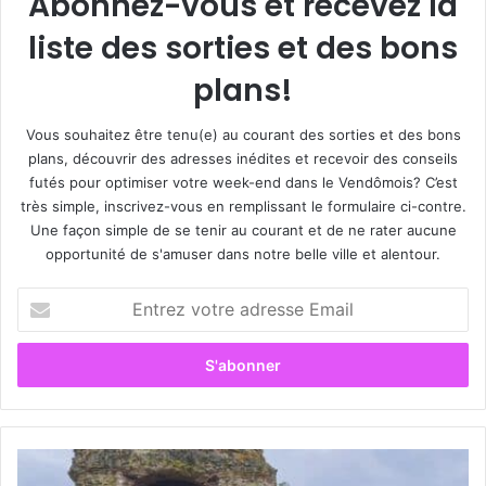
Abonnez-vous et recevez la
liste des sorties et des bons
plans!
Vous souhaitez être tenu(e) au courant des sorties et des bons
plans, découvrir des adresses inédites et recevoir des conseils
futés pour optimiser votre week-end dans le Vendômois? C’est
très simple, inscrivez-vous en remplissant le formulaire ci-contre.
Une façon simple de se tenir au courant et de ne rater aucune
opportunité de s'amuser dans notre belle ville et alentour.
E
n
t
r
e
z
v
o
Q
t
u