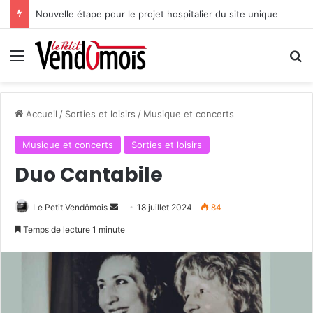
Nouvelle étape pour le projet hospitalier du site unique
Menu
R
Accueil
/
Sorties et loisirs
/
Musique et concerts
Musique et concerts
Sorties et loisirs
Duo Cantabile
Le Petit Vendômois
E
18 juillet 2024
84
n
Temps de lecture 1 minute
v
o
y
e
r