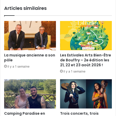
V
è
Articles similaires
e
n
n
e
d
»
ô
m
o
i
s
La musique ancienne a son
Les Estivales Arts Bien-Être
pôle
de Bouffry – 2e édition les
21, 22 et 23 août 2026 !
il y a 1 semaine
il y a 1 semaine
Camping Paradise en
Trois concerts, trois