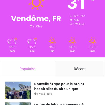
31
Vendôme, FR
32º - 25º
27%
1.77 km/h
Ciel Clair
32
35
35
36
37
℃
℃
℃
℃
℃
sam
dim
lun
mar
mer
Populaire
Récent
Nouvelle étape pour le projet
hospitalier du site unique
il y a 2 jours
Le jury du label de passage à