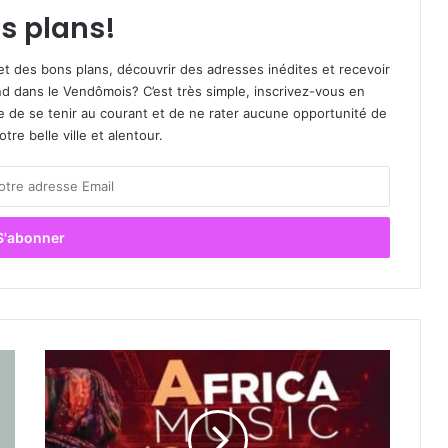
s plans!
et des bons plans, découvrir des adresses inédites et recevoir
d dans le Vendômois? C’est très simple, inscrivez-vous en
le de se tenir au courant et de ne rater aucune opportunité de
re belle ville et alentour.
A
f
r
i
c