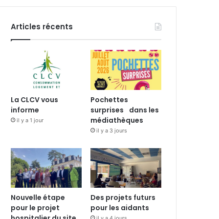
Articles récents
La CLCV vous
Pochettes
informe
surprises dans les
médiathèques
il y a 1 jour
il y a 3 jours
Nouvelle étape
Des projets futurs
pour le projet
pour les aidants
hospitalier du site
il y a 4 jours