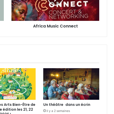
a
M
u
s
Africa Music Connect
i
c
C
o
n
n
e
c
t
es Arts Bien-Être de
Un théâtre dans un écrin
e édition les 21, 22
il y a 2 semaines