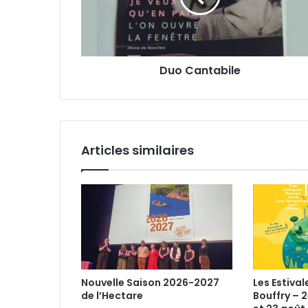
r
n
e
t
s
a
s
b
e
Duo Cantabile
i
E
l
m
e
a
i
l
Articles similaires
Nouvelle Saison 2026-2027
Les Estival
de l’Hectare
Bouffry – 2