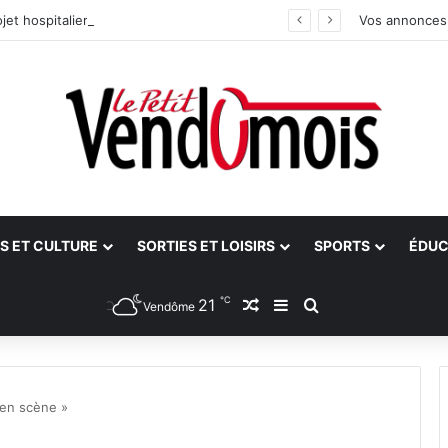
jet hospitalier du site unique
Vos annonces
S ET CULTURE
SORTIES ET LOISIRS
SPORTS
ÉDUC
℃
21
Article Aléatoire
Sidebar (barre latéra
Rechercher
Vendôme
 en scène »