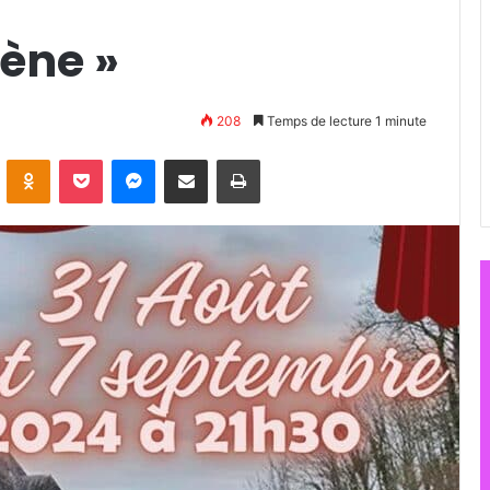
ène »
208
Temps de lecture 1 minute
ontakte
Odnoklassniki
Pocket
Messenger
Partager par email
Imprimer