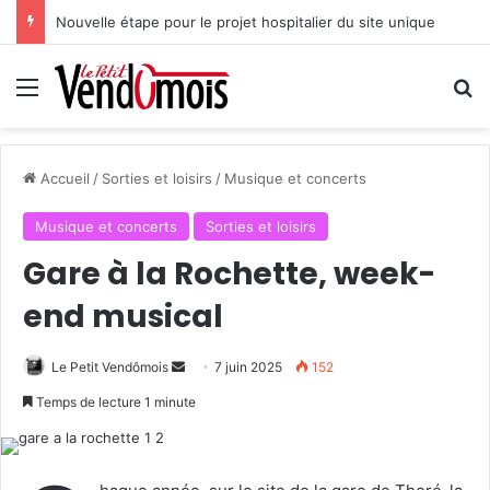
Nouvelle étape pour le projet hospitalier du site unique
Menu
R
Accueil
/
Sorties et loisirs
/
Musique et concerts
Musique et concerts
Sorties et loisirs
Gare à la Rochette, week-
end musical
Le Petit Vendômois
E
7 juin 2025
152
n
Temps de lecture 1 minute
v
o
y