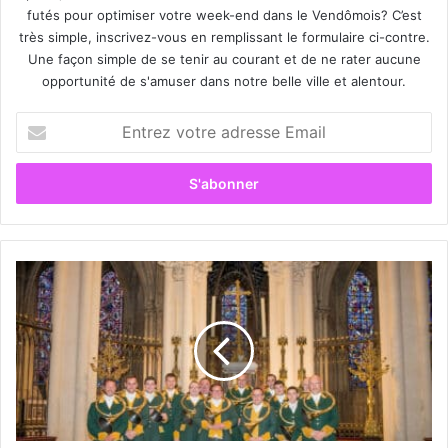
futés pour optimiser votre week-end dans le Vendômois? C’est
très simple, inscrivez-vous en remplissant le formulaire ci-contre.
Une façon simple de se tenir au courant et de ne rater aucune
opportunité de s'amuser dans notre belle ville et alentour.
E
n
t
r
e
z
v
o
L
t
e
r
C
e
e
a
r
d
c
r
l
e
e
s
S