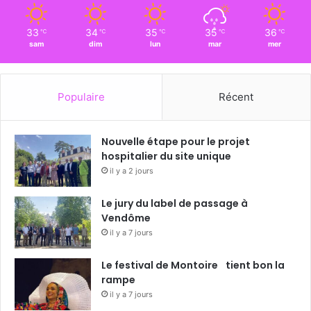
33
34
35
35
36
℃
℃
℃
℃
℃
sam
dim
lun
mar
mer
Populaire
Récent
Nouvelle étape pour le projet
hospitalier du site unique
il y a 2 jours
Le jury du label de passage à
Vendôme
il y a 7 jours
Le festival de Montoire tient bon la
rampe
il y a 7 jours