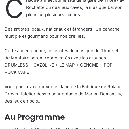
C
haque année, sur le site de la gare de Thoré-la-
e
Rochette du quai aux caves, la musique bat son
r
plein sur plusieurs scènes.
u
n
Des artistes locaux, nationaux et étrangers ! Un panache
c
multiple et gourmand pour nos oreilles.
o
u
Cette année encore, les écoles de musique de Thoré et
r
de Montoire seront représentés avec les groupes
r
DRUMLESS + GAZOLINE + LE MAP + GENOME + POP
i
e
ROCK CAFE !
l
Vous pourrez retrouver le stand de la Fabrique de Roland
Drover, l’atelier dessin pour enfants de Marion Domansky,
des jeux en bois…
Au Programme