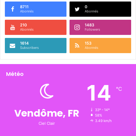
8711
0
Abonnés
Abonnés
210
1483
Abonnés
Followers
1614
153
Subscribers
Abonnés
Météo
14
℃
Vendôme, FR
33º - 14º
58%
3.49 km/h
Ciel Clair