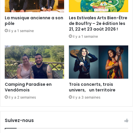
M
a
d
La musique ancienne a son
Les Estivales Arts Bien-Être
e
pôle
de Bouffry – 2e édition les
l
21, 22 et 23 août 2026 !
il y a 1 semaine
e
il y a 1 semaine
i
n
e
Camping Paradise en
Trois concerts, trois
Vendômois
univers, un territoire
il y a 2 semaines
il y a 3 semaines
Suivez-nous