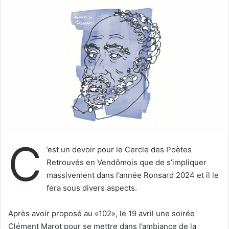
y
e
r
u
n
c
o
u
r
r
i
C
e
’est un devoir pour le Cercle des Poètes
l
Retrouvés en Vendômois que de s’impliquer
massivement dans l’année Ronsard 2024 et il le
fera sous divers aspects.
Après avoir proposé au «102», le 19 avril une soirée
Clément Marot pour se mettre dans l’ambiance de la