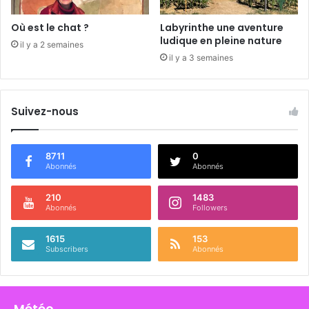
e
p
Où est le chat ?
Labyrinthe une aventure
a
ludique en pleine nature
il y a 2 semaines
r
il y a 3 semaines
e
n
t
Suivez-nous
s
e
t
e
8711
0
Abonnés
Abonnés
n
f
a
210
1483
Abonnés
Followers
n
t
1615
153
s
Subscribers
Abonnés
Météo