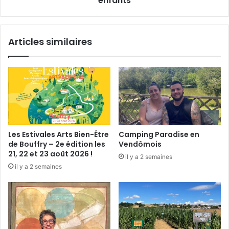
enfants
p
i
i
l
r
p
Articles similaires
a
o
n
u
t
r
i
n
t
e
r
a
Les Estivales Arts Bien-Être
Camping Paradise en
c
de Bouffry – 2e édition les
Vendômois
t
21, 22 et 23 août 2026 !
il y a 2 semaines
i
il y a 2 semaines
o
n
e
n
t
r