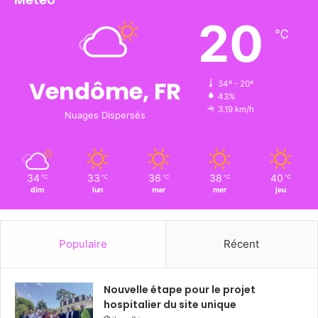
20
℃
Vendôme, FR
34º - 20º
43%
3.19 km/h
Nuages Dispersés
34
33
36
38
40
℃
℃
℃
℃
℃
dim
lun
mar
mer
jeu
Populaire
Récent
Nouvelle étape pour le projet
hospitalier du site unique