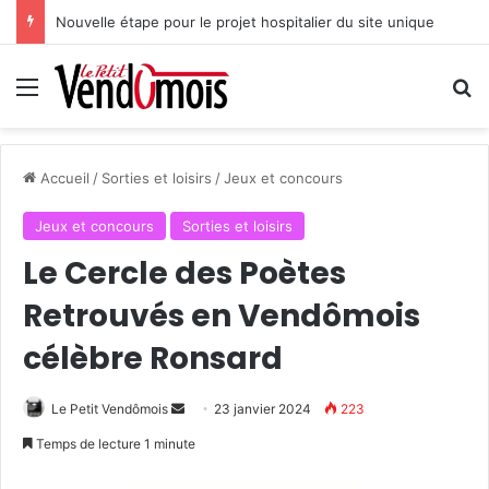
Nouvelle étape pour le projet hospitalier du site unique
Menu
R
Accueil
/
Sorties et loisirs
/
Jeux et concours
Jeux et concours
Sorties et loisirs
Le Cercle des Poètes
Retrouvés en Vendômois
célèbre Ronsard
Le Petit Vendômois
E
23 janvier 2024
223
n
Temps de lecture 1 minute
v
o