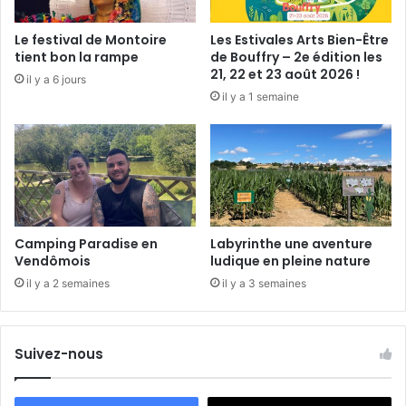
s
u
Le festival de Montoire
Les Estivales Arts Bien-Être
i
tient bon la rampe
de Bouffry – 2e édition les
t
21, 22 et 23 août 2026 !
il y a 6 jours
l
il y a 1 semaine
e
1
1
e
t
1
2
m
Camping Paradise en
Labyrinthe une aventure
a
Vendômois
ludique en pleine nature
r
il y a 2 semaines
il y a 3 semaines
s
Suivez-nous