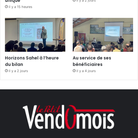
unique
il y a 2 jours
il y a 15 heures
Horizons Sahel à l’heure
Au service de ses
du bilan
bénéficiaires
il y a 2 jours
il y a 4 jours