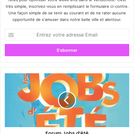
très simple, inscrivez-vous en remplissant le formulaire ci-contre.
Une façon simple de se tenir au courant et de ne rater aucune
opportunité de s'amuser dans notre belle ville et alentour.
E
n
t
r
e
z
v
o
F
t
o
r
r
e
u
a
m
d
J
r
o
e
b
s
s
s
Forum Jobs d’été
d