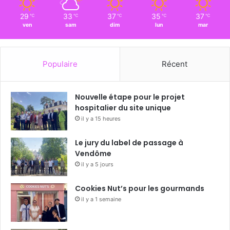
29
33
37
35
37
℃
℃
℃
℃
℃
ven
sam
dim
lun
mar
Populaire
Récent
Nouvelle étape pour le projet
hospitalier du site unique
il y a 15 heures
Le jury du label de passage à
Vendôme
il y a 5 jours
Cookies Nut’s pour les gourmands
il y a 1 semaine