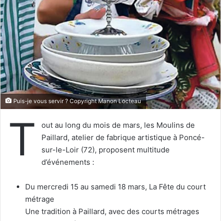
e
r
u
n
c
o
u
r
r
Puis-je vous servir ? Copyright Manon Locteau
i
T
e
out au long du mois de mars, les Moulins de
l
Paillard, atelier de fabrique artistique à Poncé-
sur-le-Loir (72), proposent multitude
d’événements :
Du mercredi 15 au samedi 18 mars, La Fête du court
métrage
Une tradition à Paillard, avec des courts métrages