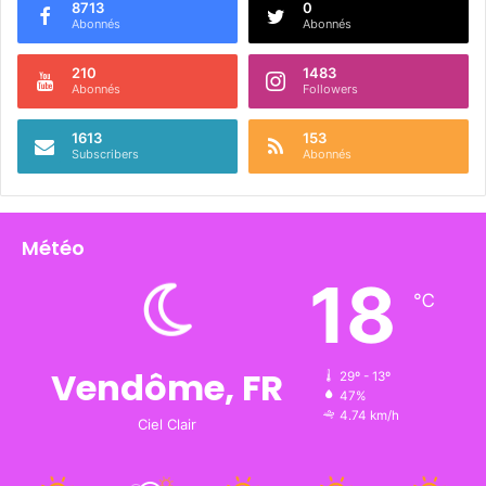
8713
0
Abonnés
Abonnés
210
1483
Abonnés
Followers
1613
153
Subscribers
Abonnés
Météo
18
℃
Vendôme, FR
29º - 13º
47%
4.74 km/h
Ciel Clair