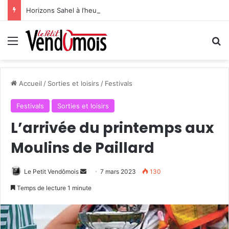
Horizons Sahel à l’heure du bilan
Menu
R
Accueil
/
Sorties et loisirs
/
Festivals
Festivals
Sorties et loisirs
L’arrivée du printemps aux
Moulins de Paillard
Le Petit Vendômois
E
7 mars 2023
130
n
Temps de lecture 1 minute
v
o
y